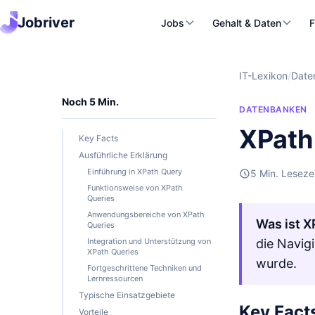
Jobriver
Jobs
Gehalt & Daten
F
IT-Lexikon
/
Date
Noch 5 Min.
DATENBANKEN
XPath
Key Facts
Ausführliche Erklärung
Einführung in XPath Query
5 Min. Leseze
Funktionsweise von XPath
Queries
Anwendungsbereiche von XPath
Was ist X
Queries
Integration und Unterstützung von
die Navig
XPath Queries
wurde.
Fortgeschrittene Techniken und
Lernressourcen
Typische Einsatzgebiete
Key Fact
Vorteile