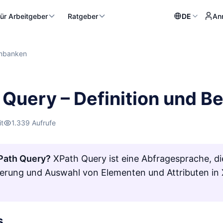
ür Arbeitgeber
Ratgeber
DE
An
nbanken
 Query – Definition und 
it
1.339 Aufrufe
Path Query?
XPath Query ist eine Abfragesprache, d
ierung und Auswahl von Elementen und Attributen i
s