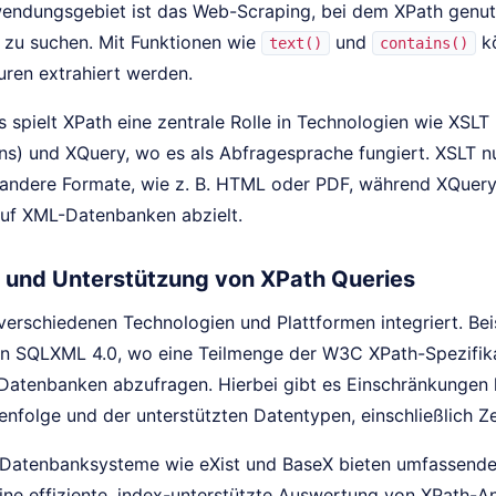
endungsgebiet ist das Web-Scraping, bei dem XPath genutzt
 zu suchen. Mit Funktionen wie
und
kö
text()
contains()
uren extrahiert werden.
 spielt XPath eine zentrale Rolle in Technologien wie XSLT
ns) und XQuery, wo es als Abfragesprache fungiert. XSLT n
andere Formate, wie z. B. HTML oder PDF, während XQuery
 auf XML-Datenbanken abzielt.
n und Unterstützung von XPath Queries
verschiedenen Technologien und Plattformen integriert. Beis
on SQLXML 4.0, wo eine Teilmenge der W3C XPath-Spezifik
Datenbanken abzufragen. Hierbei gibt es Einschränkungen h
nfolge und der unterstützten Datentypen, einschließlich Z
atenbanksysteme wie eXist und BaseX bieten umfassende 
ine effiziente, index-unterstützte Auswertung von XPath-A