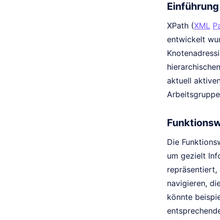
Einführung
XPath (
XML
P
entwickelt wur
Knotenadressi
hierarchische
aktuell aktiv
Arbeitsgruppe
Funktionsw
Die Funktions
um gezielt In
repräsentiert
navigieren, di
könnte beispi
entsprechend