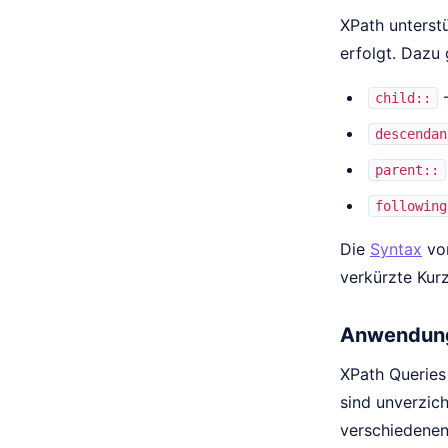
XPath unterst
erfolgt. Dazu
-
child::
descendan
parent::
following
Die
Syntax
von
verkürzte Kurz
Anwendung
XPath Queries
sind unverzic
verschiedene