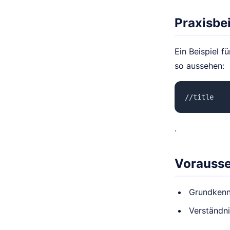
Praxisbei
Ein Beispiel f
so aussehen:
//title
.
Vorauss
Grundkenn
Verständni