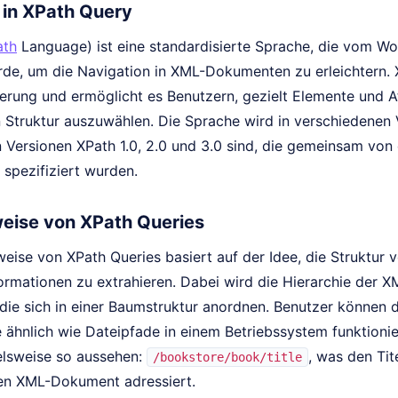
 in XPath Query
ath
Language) ist eine standardisierte Sprache, die vom 
de, um die Navigation in XML-Dokumenten zu erleichtern. XP
erung und ermöglicht es Benutzern, gezielt Elemente und At
n Struktur auszuwählen. Die Sprache wird in verschiedenen
en Versionen XPath 1.0, 2.0 und 3.0 sind, die gemeinsam v
 spezifiziert wurden.
eise von XPath Queries
weise von XPath Queries basiert auf der Idee, die Struktu
formationen zu extrahieren. Dabei wird die Hierarchie der 
, die sich in einer Baumstruktur anordnen. Benutzer könne
e ähnlich wie Dateipfade in einem Betriebssystem funktioni
elsweise so aussehen:
, was den Tit
/bookstore/book/title
en XML-Dokument adressiert.