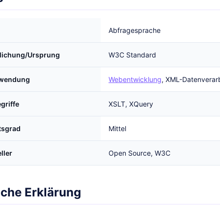
Abfragesprache
tlichung/Ursprung
W3C Standard
rwendung
Webentwicklung
, XML-Datenverar
griffe
XSLT, XQuery
tsgrad
Mittel
ller
Open Source, W3C
iche Erklärung