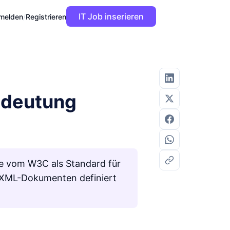
IT Job inserieren
melden
/
Registrieren
Bedeutung
ie vom W3C als Standard für
n XML-Dokumenten definiert