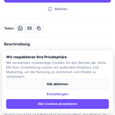
Merken
Teilen:
Beschreibung
Unser Kunde sucht zuverlässige Unterstützung für einfache App-
Wir respektieren Ihre Privatsphäre
Tests im Homeoffice. In dieser Position sind Sie verantwortlich für
Wir verwenden notwendige Cookies für den Betrieb der Seite.
das Testen von Apps und Webseiten, das Prüfen von Funktionen
Mit Ihrer Zustimmung nutzen wir außerdem Analytics und
sowie das kurze Dokumentieren von Auffälligkeiten oder Fehlern.
Marketing, um die Nutzung zu verstehen und Inhalte zu
Die Tätigkeit eignet sich hervorragend für Quereinsteiger,
verbessern.
Studenten, Eltern oder Personen, die flexibel von zu Hause aus
Alle ablehnen
arbeiten möchten. Es ist keine langjährige Berufserfahrung
erforderlich; viel wichtiger sind ein sorgfältiger Arbeitsstil,
Einstellungen
technisches Grundverständnis und Zuverlässigkeit. Sie werden
Teil eines dynamischen Teams, das großen Wert auf eine
Alle Cookies akzeptieren
angenehme Zusammenarbeit legt. Ihre Aufgaben umfassen das