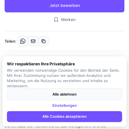
Jetzt bewerben
Merken
Teilen:
Beschreibung
Wir respektieren Ihre Privatsphäre
Das Unternehmen ist ein führendes Auktionshaus im Bereich Kfz-
Wir verwenden notwendige Cookies für den Betrieb der Seite.
Remarketing in Europa und beschäftigt deutschlandweit über 400
Mit Ihrer Zustimmung nutzen wir außerdem Analytics und
Marketing, um die Nutzung zu verstehen und Inhalte zu
Mitarbeiter. Zur Verstärkung des Teams in der
verbessern.
Unternehmenszentrale in Frankfurt am Main wird ein Data Analyst
/ Business Intelligence (BI) Analyst gesucht, der sich auf
Alle ablehnen
Reporting und Analytics spezialisiert hat. In dieser Rolle sind Sie
Einstellungen
ein aktiver Sparringspartner, der dafür verantwortlich ist, aus
Daten klare und belastbare Entscheidungsgrundlagen zu
Alle Cookies akzeptieren
generieren. Sie schaffen echte Mehrwerte aus Zahlen und stellen
sicher, dass die Fachbereiche, das Management und die