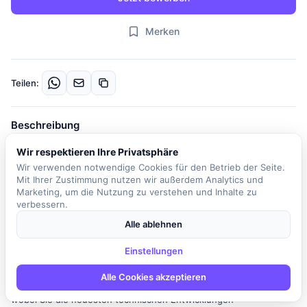
Merken
Teilen:
Beschreibung
Unser Kunde ist ein mittelständisches Unternehmen, das zu den
Wir respektieren Ihre Privatsphäre
führenden IT-Dienstleistern in der Region gehört. Mit einem
Wir verwenden notwendige Cookies für den Betrieb der Seite.
engagierten Team von rund 55 Mitarbeitenden bietet das
Mit Ihrer Zustimmung nutzen wir außerdem Analytics und
Marketing, um die Nutzung zu verstehen und Inhalte zu
Unternehmen maßgeschneiderte Lösungen und legt großen Wert
verbessern.
auf eine vertrauensvolle und wertschätzende Zusammenarbeit. In
der Position als ERP Berater*in mit Schwerpunkt Fertigung sind
Alle ablehnen
Sie verantwortlich für die Entwicklung und Implementierung von
Einstellungen
Kundenanpassungen sowie Upgrades in Microsoft Dynamics 365
Business Central und Dynamics NAV. Sie arbeiten an der
Alle Cookies akzeptieren
Konzeption und Implementierung komplexer Software-Lösungen,
wobei Sie die neuesten technischen Entwicklungen