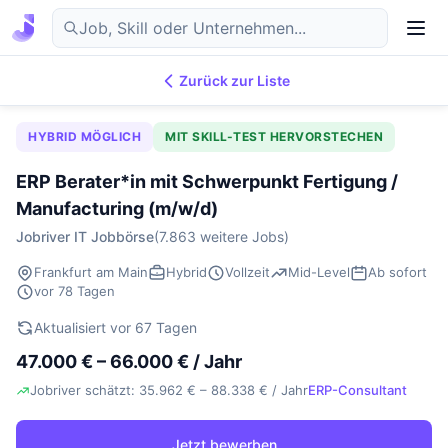
Zurück zur Liste
7.869
IT-Jobs
DE
HYBRID MÖGLICH
MIT SKILL-TEST HERVORSTECHEN
ERP Berater*in mit Schwerpunkt Fertigung /
Manufacturing (m/w/d)
Jobriver IT Jobbörse
(7.863 weitere Jobs)
Frankfurt am Main
Hybrid
Vollzeit
Mid-Level
Ab sofort
vor 78 Tagen
Aktualisiert vor 67 Tagen
47.000 € – 66.000 € / Jahr
Jobriver schätzt: 35.962 € – 88.338 € / Jahr
ERP-Consultant
Jetzt bewerben