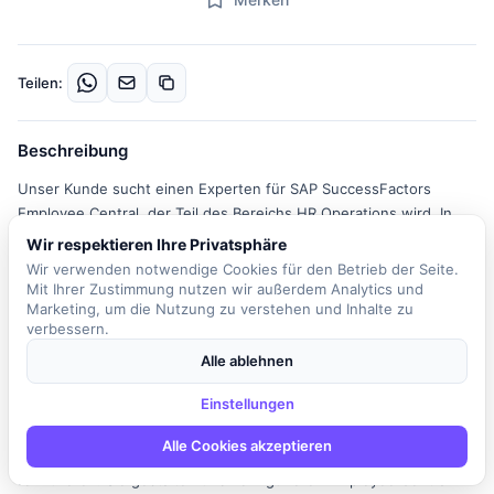
Teilen:
Beschreibung
Unser Kunde sucht einen Experten für SAP SuccessFactors
Employee Central, der Teil des Bereichs HR Operations wird. In
dieser Rolle treiben Sie die digitale Transformation und das
Wir respektieren Ihre Privatsphäre
Portfoliomanagement voran und gestalten aktiv die Zukunft eines
Wir verwenden notwendige Cookies für den Betrieb der Seite.
der größten Handelsunternehmen in Europa. Sie werden Teil
Mit Ihrer Zustimmung nutzen wir außerdem Analytics und
Marketing, um die Nutzung zu verstehen und Inhalte zu
eines Teams, das die HCM Transformation steuert und die
verbessern.
Einführung von SuccessFactors Employee Central verantwortet.
Eine zentrale Aufgabe ist die Harmonisierung relevanter HR-
Alle ablehnen
Prozesse, um die Effizienz zu steigern. Ihre Hauptaufgaben
Einstellungen
umfassen die Planung und Koordination der Integration von
Employee Central in die bestehende Systemlandschaft, wobei Sie
Alle Cookies akzeptieren
technische und fachliche Anforderungen identifizieren und
formulieren. Sie gestalten und konfigurieren Employee Central