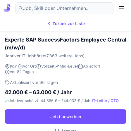
Zurück zur Liste
7.870
IT-Jobs
DE
Experte SAP SuccessFactors Employee Central
(m/w/d)
Jobriver IT Jobbörse
(7.863 weitere Jobs)
Köln
Vor Ort
Vollzeit
Mid-Level
Ab sofort
vor 82 Tagen
Aktualisiert vor 66 Tagen
42.000 € – 63.000 € / Jahr
Jobriver schätzt: 44.896 € – 144.032 € / Jahr
IT-Leiter / CTO
Jetzt bewerben
Merken