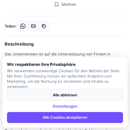
Merken
Teilen:
Beschreibung
Das Unternehmen ist auf die Unterstützung von Firmen in
Software-Projekten spezialisiert und bietet professionelle
Wir respektieren Ihre Privatsphäre
Qualitätssicherung sowie moderne Testautomatisierung. Der
Wir verwenden notwendige Cookies für den Betrieb der Seite.
Fokus liegt auf der Implementierung skalierbarer
Mit Ihrer Zustimmung nutzen wir außerdem Analytics und
Testarchitekturen, die sich nahtlos in DevOps- und CI/CD-
Marketing, um die Nutzung zu verstehen und Inhalte zu
Prozesse integrieren lassen, um einen messbaren Mehrwert in
verbessern.
der Software-Entwicklung zu schaffen. Die Rolle des
Alle ablehnen
freiberuflichen Testautomatisierers umfasst die Mitarbeit an
Software-Entwicklungsprojekten, die Konzeption und
Einstellungen
Implementierung von Testautomatisierungs-Frameworks sowie
Alle Cookies akzeptieren
die Entwicklung und Pflege automatisierter Tests für Web-
Oberflächen, Backend-Services und APIs. Zudem werden