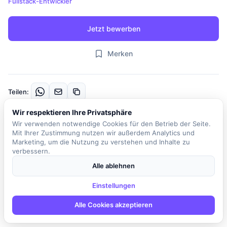
Fullstack-Entwickler
Jetzt bewerben
Merken
Teilen:
Wir respektieren Ihre Privatsphäre
Beschreibung
Wir verwenden notwendige Cookies für den Betrieb der Seite.
Mit Ihrer Zustimmung nutzen wir außerdem Analytics und
Sind Sie bereit, Software zu entwickeln, die echten Einfluss auf
Marketing, um die Nutzung zu verstehen und Inhalte zu
verbessern.
den Maschinen- und Anlagenbau hat? Unser Kunde entwickelt
eine Service- und IoT-Plattform, die Maschinenherstellern hilft,
Alle ablehnen
ihre Anlagen intelligent zu überwachen, Ausfälle zu vermeiden
und ihren Service von einem reaktiven Feuerwehrmodus in ein
Einstellungen
proaktives Geschäftsmodell zu transformieren. Als Fullstack
Alle Cookies akzeptieren
Developer (M/W/D) sind Sie verantwortlich für die kontinuierliche
Weiterentwicklung dieser Plattform – von der Idee bis zum