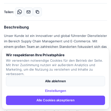
Teilen:
Beschreibung
Unser Kunde ist ein innovativer und global führender Dienstleister
im Bereich Supply Chain Management und E-Commerce. Mit
einem großen Team an zahlreichen Standorten fokussiert sich das
Unternehmen auf verschiedene Branchen, darunter Consumer
Wir respektieren Ihre Privatsphäre
Products, Technologie, Gesundheitswesen, Automobil und
Wir verwenden notwendige Cookies für den Betrieb der Seite.
Verlage. In einem Umfeld, das auf Zusammenarbeit, Respekt,
Mit Ihrer Zustimmung nutzen wir außerdem Analytics und
Engagement und Neugier basiert, haben die Mitarbeiter die
Marketing, um die Nutzung zu verstehen und Inhalte zu
Möglichkeit, zu wachsen, ihre Ideen einzubringen und einen
verbessern.
echten Unterschied zu machen. Als IT Consultant
Alle ablehnen
Automatisierung (m/w/x) sind Sie Teil eines dynamischen Teams,
das Logistik-Exzellenz liefert und globale Lieferketten gestaltet.
Einstellungen
Sie gestalten aktiv die Zukunft der logistischen
Alle Cookies akzeptieren
Automatisierungslösungen und treiben Themen voran, indem Sie
Verantwortung übernehmen und gemeinsam mit starken Teams