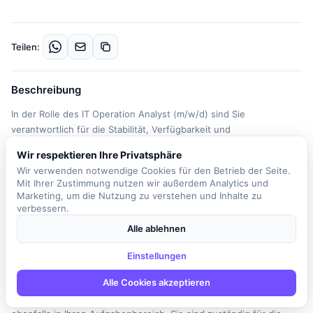
Teilen:
Beschreibung
In der Rolle des IT Operation Analyst (m/w/d) sind Sie
verantwortlich für die Stabilität, Verfügbarkeit und
Weiterentwicklung der IT-Systeme an unserem Standort. Sie
Wir respektieren Ihre Privatsphäre
unterstützen verschiedene Fachbereiche und tragen die
Wir verwenden notwendige Cookies für den Betrieb der Seite.
Verantwortung für die lokale Infrastruktur. Zudem spielen Sie eine
Mit Ihrer Zustimmung nutzen wir außerdem Analytics und
aktive Rolle bei der Umsetzung globaler IT-Strategien. Zu Ihren
Marketing, um die Nutzung zu verstehen und Inhalte zu
Hauptaufgaben gehört die Sicherstellung der operativen Stabilität
verbessern.
und Performance der IT-Systemlandschaft. Sie analysieren und
Alle ablehnen
verstehen die Anforderungen der Fachbereiche sowie der Nutzer
in allen IT-Angelegenheiten. Darüber hinaus planen, steuern und
Einstellungen
führen Sie Hardware-Erneuerungen durch, einschließlich PCs,
Alle Cookies akzeptieren
Peripheriegeräte und Netzwerkgeräte. Die Betreuung und der
Support der lokalen IT-Infrastruktur sowie der Endgeräte fallen