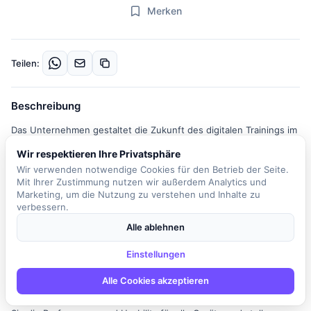
Merken
Teilen:
Beschreibung
Das Unternehmen gestaltet die Zukunft des digitalen Trainings im
Baugewerbe und sucht einen engagierten Junior Developer /
Wir respektieren Ihre Privatsphäre
Game Designer (m/w/d), der Teil eines innovativen Spin-offs wird.
Wir verwenden notwendige Cookies für den Betrieb der Seite.
In dieser Rolle arbeiten Sie sowohl im Design als auch in der
Mit Ihrer Zustimmung nutzen wir außerdem Analytics und
Entwicklung und gestalten, wie Nutzer in den Trainingsmodulen
Marketing, um die Nutzung zu verstehen und Inhalte zu
lernen, entscheiden und handeln. Zu Ihren Aufgaben gehört die
verbessern.
Entwicklung interaktiver Trainingslösungen, bei denen reale
Alle ablehnen
Prozesse in spielbare 3D-Szenarien mit Unity umgesetzt werden
– sowohl für Web als auch optional in VR. Sie sorgen dafür, dass
Einstellungen
die Trainingsinhalte verständlich, motivierend und konsistent sind
Alle Cookies akzeptieren
und arbeiten interdisziplinär mit anderen Entwicklern,
Fachexperten und Produktteams zusammen. Zudem optimieren