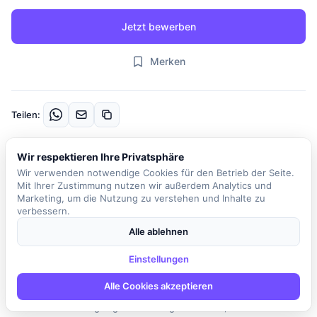
Jetzt bewerben
Merken
Teilen:
Wir respektieren Ihre Privatsphäre
Beschreibung
Wir verwenden notwendige Cookies für den Betrieb der Seite.
Das Unternehmen ist ein innovativer Partner, der skalierbare
Mit Ihrer Zustimmung nutzen wir außerdem Analytics und
Softwaresysteme für verschiedene Branchen entwickelt. Anstatt
Marketing, um die Nutzung zu verstehen und Inhalte zu
verbessern.
als klassischer IT-Dienstleister zu agieren, verfolgt der
Arbeitgeber einen strukturierten Engineering-Ansatz, der die
Alle ablehnen
gesamte Bandbreite von der Anforderungsanalyse über die
Einstellungen
Architektur bis hin zum Cloud-Native Betrieb abdeckt. Im
Mittelpunkt steht der Spec-Driven-Ansatz, bei dem
Alle Cookies akzeptieren
Spezifikationen als zentrale Informationsquelle dienen. Qualität
wird nicht als nachgelagerte Prüfung betrachtet, sondern ist ein