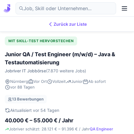
Zurück zur Liste
7.876
IT-Jobs
DE
MIT SKILL-TEST HERVORSTECHEN
Junior QA / Test Engineer (m/w/d) – Java &
Testautomatisierung
Jobriver IT Jobbörse
(7.870 weitere Jobs)
Nürnberg
Vor Ort
Vollzeit
Junior
Ab sofort
vor 88 Tagen
13 Bewerbungen
Aktualisiert vor 54 Tagen
40.000 € – 55.000 € / Jahr
Jobriver schätzt: 28.121 € – 91.396 € / Jahr
QA Engineer