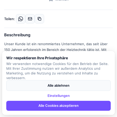
Teilen:
Beschreibung
Unser Kunde ist ein renommiertes Unternehmen, das seit über
150 Jahren erfolgreich im Bereich der Heiztechnik tätig ist. Mit
einem klaren Fokus auf Nachhaltigkeit und innovativen Lösungen
Wir respektieren Ihre Privatsphäre
sorgt das Unternehmen für ein besseres Klima in den eigenen
Wir verwenden notwendige Cookies für den Betrieb der Seite.
vier Wänden sowie in der Umwelt. In der Rolle des Junior Testing
Mit Ihrer Zustimmung nutzen wir außerdem Analytics und
Engineer (m/w/d) für funktionale Tests sind Sie Teil eines
Marketing, um die Nutzung zu verstehen und Inhalte zu
verbessern.
dynamischen Teams, das sich der Qualitätssicherung von
Heizlösungen widmet. Ihre Hauptaufgabe besteht darin,
Alle ablehnen
funktionale Tests auf Geräte- und Systemebene zu planen, zu
entwickeln und zu bewerten. Sie tragen dazu bei, dass die
Einstellungen
Produkte den hohen Anforderungen von Normen und Kunden
Alle Cookies akzeptieren
gerecht werden. Durch Ihre analytische Denkweise entwickeln Sie
Testprozesse und -methoden weiter, um deren Effizienz zu