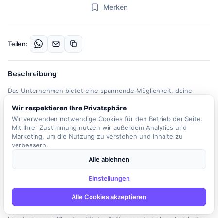
Merken
Teilen:
Beschreibung
Das Unternehmen bietet eine spannende Möglichkeit, deine
Masterarbeit im Bereich der Künstlichen Intelligenz (KI) in der
Wir respektieren Ihre Privatsphäre
Softwareentwicklung zu schreiben. In dieser Rolle wirst du die
Wir verwenden notwendige Cookies für den Betrieb der Seite.
Potenziale und Herausforderungen der KI in der
Mit Ihrer Zustimmung nutzen wir außerdem Analytics und
Softwareentwicklung untersuchen und analysieren, wie diese
Marketing, um die Nutzung zu verstehen und Inhalte zu
Technologien den Entwicklungsprozess transformieren können.
verbessern.
Du wirst dich mit modernen KI-Tools wie GitHub Copilot und
Alle ablehnen
ChatGPT auseinandersetzen, die Entwicklern bei der
Codegenerierung, Fehlererkennung und Testautomatisierung
Einstellungen
helfen. Dabei wirst du auch die Fragen zur Codequalität,
Alle Cookies akzeptieren
Datenschutz, Urheberrecht und ethischen Herausforderungen
beleuchten. Deine Arbeit wird eine Gegenüberstellung