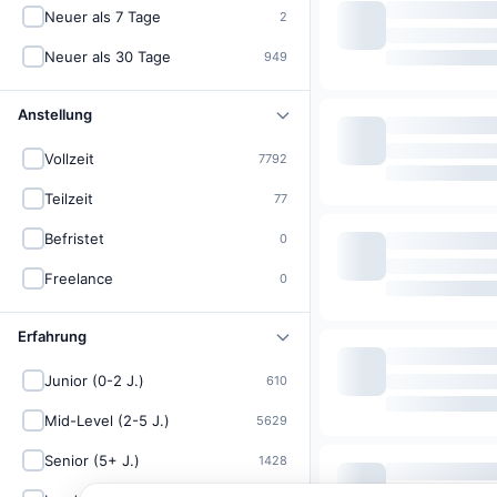
Neuer als 7 Tage
2
Neuer als 30 Tage
949
Anstellung
Vollzeit
7792
Teilzeit
77
Befristet
0
Freelance
0
Erfahrung
Junior (0-2 J.)
610
Mid-Level (2-5 J.)
5629
Senior (5+ J.)
1428