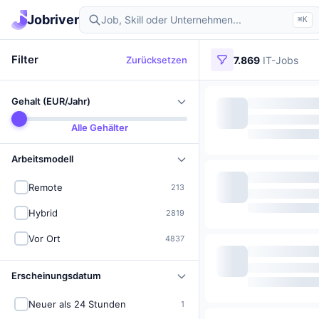
Jobriver
⌘K
Filter
Zurücksetzen
7.869
IT-Jobs
Gehalt (EUR/Jahr)
Alle Gehälter
Arbeitsmodell
Remote
213
Hybrid
2819
Vor Ort
4837
Erscheinungsdatum
Neuer als 24 Stunden
1