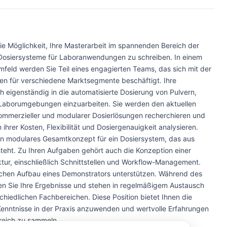
e Möglichkeit, Ihre Masterarbeit im spannenden Bereich der
Dosiersysteme für Laboranwendungen zu schreiben. In einem
eld werden Sie Teil eines engagierten Teams, das sich mit der
en für verschiedene Marktsegmente beschäftigt. Ihre
h eigenständig in die automatisierte Dosierung von Pulvern,
n Laborumgebungen einzuarbeiten. Sie werden den aktuellen
kommerzieller und modularer Dosierlösungen recherchieren und
ihrer Kosten, Flexibilität und Dosiergenauigkeit analysieren.
ein modulares Gesamtkonzept für ein Dosiersystem, das aus
teht. Zu Ihren Aufgaben gehört auch die Konzeption einer
ur, einschließlich Schnittstellen und Workflow-Management.
schen Aufbau eines Demonstrators unterstützen. Während des
n Sie Ihre Ergebnisse und stehen in regelmäßigem Austausch
schiedlichen Fachbereichen. Diese Position bietet Ihnen die
 Kenntnisse in der Praxis anzuwenden und wertvolle Erfahrungen
ereich zu sammeln.