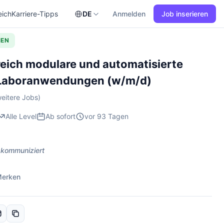
eich
Karriere-Tipps
DE
Anmelden
Job inserieren
HEN
reich modulare und automatisierte
 Laboranwendungen (w/m/d)
eitere Jobs)
Alle Level
Ab sofort
vor 93 Tagen
 kommuniziert
erken