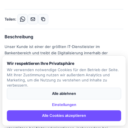
Teilen:
Beschreibung
Unser Kunde ist einer der größten IT-Dienstleister im
Bankenbereich und treibt die Digitalisierung innerhalb der
Finanzgruppe voran. Mit über 5.000 Mitarbeitenden an mehreren
Wir respektieren Ihre Privatsphäre
Standorten bietet das Unternehmen ein breites Spektrum an
Wir verwenden notwendige Cookies für den Betrieb der Seite.
Aufgaben, in dem individuelle Stärken hervorragend zur Geltung
Mit Ihrer Zustimmung nutzen wir außerdem Analytics und
kommen. In der Rolle des Network Engineers sind Sie Teil der
Marketing, um die Nutzung zu verstehen und Inhalte zu
Organisationseinheit Service Institutsanbindungen, die für die
verbessern.
Steuerung von 1st- und 2nd-Level-Incidents der Carrier-
Alle ablehnen
Netzwerkinfrastruktur verantwortlich ist. Ihre Hauptaufgaben
umfassen die Konzeption, Bereitstellung und den Betrieb der
Einstellungen
WAN-Netzwerke unserer Kunden, sowohl im Standard- als auch
Alle Cookies akzeptieren
im Individualgeschäft. Sie begleiten den operativen Betrieb
unserer Netzwerklösungen im 1st- und 2nd-Level-Support und