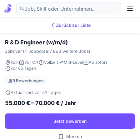
Zurück zur Liste
7.869
IT-Jobs
DE
R & D Engineer (w/m/d)
Jobriver IT Jobbörse
(7.863 weitere Jobs)
Köln
Vor Ort
Vollzeit
Mid-Level
Ab sofort
vor 85 Tagen
9 Bewerbungen
Aktualisiert vor 51 Tagen
55.000 € – 70.000 € / Jahr
Jetzt bewerben
Merken