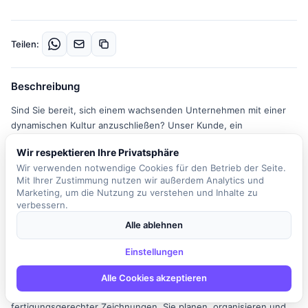
Teilen:
Beschreibung
Sind Sie bereit, sich einem wachsenden Unternehmen mit einer
dynamischen Kultur anzuschließen? Unser Kunde, ein
international tätiges Unternehmen, ist auf der Suche nach einem
Wir respektieren Ihre Privatsphäre
engagierten R & D Engineer, der das Team verstärkt. Seit über 60
Wir verwenden notwendige Cookies für den Betrieb der Seite.
Jahren entwickelt das Unternehmen innovative
Mit Ihrer Zustimmung nutzen wir außerdem Analytics und
Reinigungsprodukte, die Fachleuten helfen, die Sauberkeit und
Marketing, um die Nutzung zu verstehen und Inhalte zu
Gesundheit in Gebäuden zu verbessern. Die Unternehmenskultur
verbessern.
fördert ein kollaboratives und integratives Arbeitsumfeld, in dem
Alle ablehnen
jedes Teammitglied geschätzt wird. Als R & D Engineer sind Sie
verantwortlich für die Entwicklung neuer
Einstellungen
Fensterreinigungsprodukte sowie die Optimierung bestehender
Produkte. Zu Ihren Aufgaben gehört die Konzeption und
Alle Cookies akzeptieren
Konstruktion von 3D CAD-Modellen sowie die Erstellung
fertigungsgerechter Zeichnungen. Sie planen, organisieren und