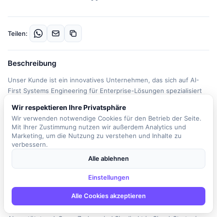
Teilen:
Beschreibung
Unser Kunde ist ein innovatives Unternehmen, das sich auf AI-
First Systems Engineering für Enterprise-Lösungen spezialisiert
hat. Seit 2022 arbeiten die Teams erfolgreich mit Künstlicher
Wir respektieren Ihre Privatsphäre
Intelligenz in realen Kundenprojekten und haben namhafte
Wir verwenden notwendige Cookies für den Betrieb der Seite.
Unternehmen als Partner gewonnen. In dieser Rolle sind Sie die
Mit Ihrer Zustimmung nutzen wir außerdem Analytics und
technische Schlüsselfigur in Enterprise-Projekten, die auf der
Marketing, um die Nutzung zu verstehen und Inhalte zu
AWS-Plattform basieren. Sie arbeiten eng mit den Kunden
verbessern.
zusammen, um deren Herausforderungen zu verstehen und
Alle ablehnen
maßgeschneiderte Lösungen zu entwerfen. Ihre Hauptaufgabe
besteht darin, AI Agents zu orchestrieren, Infrastructure as Code
Einstellungen
zu generieren und den Output kritisch zu prüfen. Dabei denken
Alle Cookies akzeptieren
Sie nicht nur in Zeilen, sondern in Architekturen. Sie entwerfen
hochverfügbare AWS-Architekturen und setzen diese mithilfe von