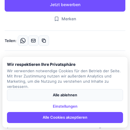
Jetzt bewerben
Merken
Teilen:
Beschreibung
Wir respektieren Ihre Privatsphäre
In einer disruptiven und komplexen Welt unterstützt das
Wir verwenden notwendige Cookies für den Betrieb der Seite.
Unternehmen seine Kunden seit mehr als 20 Jahren dabei, die
Mit Ihrer Zustimmung nutzen wir außerdem Analytics und
richtigen Entscheidungen zu treffen, um voranzukommen. Dies
Marketing, um die Nutzung zu verstehen und Inhalte zu
verbessern.
gelingt nur mit einer hochqualifizierten und kreativen Mannschaft,
deren Wissen, Erfahrung und Leidenschaft die Grundlage für den
Alle ablehnen
Erfolg der Kundenprojekte bilden. Die Kunden sind große und
Einstellungen
mittlere Unternehmen in ganz Deutschland, mit denen meist
langjährige und partnerschaftliche Beziehungen gepflegt werden.
Alle Cookies akzeptieren
In dieser Position als (Senior) Systemadministrator für Azure und
hybride Cloud sind Sie verantwortlich für die Planung und