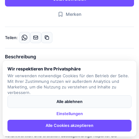
Merken
Teilen:
Beschreibung
Das Unternehmen sucht einen erfahrenen (Senior) Test
Wir respektieren Ihre Privatsphäre
Automation & AI Specialist, der eine Schlüsselrolle in der
Wir verwenden notwendige Cookies für den Betrieb der Seite.
Testautomatisierung und der Integration von KI in Testprozesse
Mit Ihrer Zustimmung nutzen wir außerdem Analytics und
Marketing, um die Nutzung zu verstehen und Inhalte zu
spielt. In dieser Position sind Sie verantwortlich für die
verbessern.
Entwicklung und Implementierung von Teststrategien und -
architekturen, die das Testen effizienter und effektiver gestalten.
Alle ablehnen
Ihre Aufgaben umfassen die Automatisierung von Tests, die
Einstellungen
Integration von KI-Technologien in die Testabläufe sowie das
Coaching und die Unterstützung des Teams. Zudem sind Sie für
Alle Cookies akzeptieren
das Testdatenmanagement und die Qualitätssicherung
verantwortlich und erstellen aussagekräftige Reports. Sie