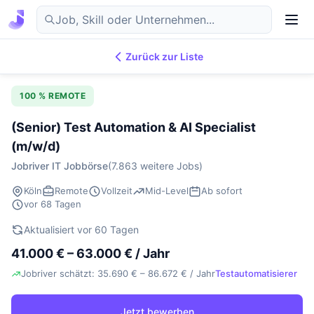
Zurück zur Liste
7.869
IT-Jobs
DE
100 % REMOTE
(Senior) Test Automation & AI Specialist
(m/w/d)
Jobriver IT Jobbörse
(7.863 weitere Jobs)
Köln
Remote
Vollzeit
Mid-Level
Ab sofort
vor 68 Tagen
Aktualisiert vor 60 Tagen
41.000 € – 63.000 € / Jahr
Jobriver schätzt: 35.690 € – 86.672 € / Jahr
Testautomatisierer
Jetzt bewerben