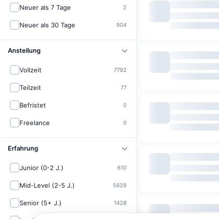
Neuer als 7 Tage
2
Neuer als 30 Tage
904
Anstellung
Vollzeit
7792
Teilzeit
77
Befristet
0
Freelance
0
Erfahrung
Junior (0-2 J.)
610
Mid-Level (2-5 J.)
5629
Senior (5+ J.)
1428