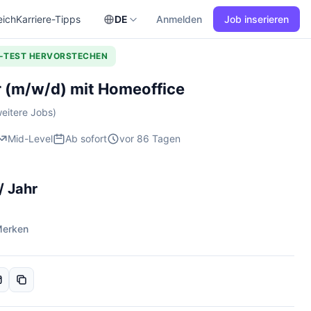
eich
Karriere-Tipps
DE
Anmelden
Job inserieren
L-TEST HERVORSTECHEN
 (m/w/d) mit Homeoffice
eitere Jobs)
Mid-Level
Ab sofort
vor 86 Tagen
/ Jahr
erken