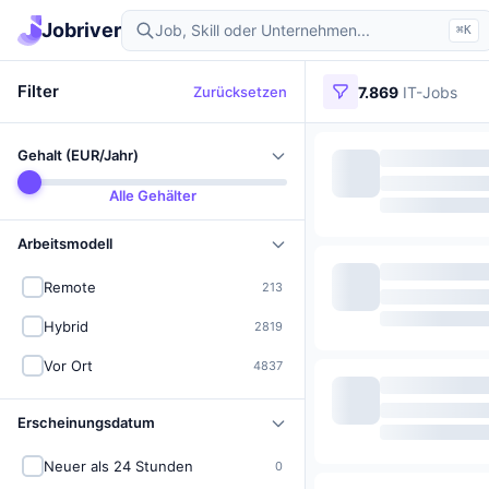
Jobriver
⌘K
Filter
Zurücksetzen
7.869
IT-Jobs
Gehalt (EUR/Jahr)
Alle Gehälter
Arbeitsmodell
Remote
213
Hybrid
2819
Vor Ort
4837
Erscheinungsdatum
Neuer als 24 Stunden
0