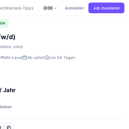
eich
Karriere-Tipps
DE
Anmelden
Job inserieren
HEN
/w/d)
eitere Jobs)
Mid-Level
Ab sofort
vor 84 Tagen
/ Jahr
erken