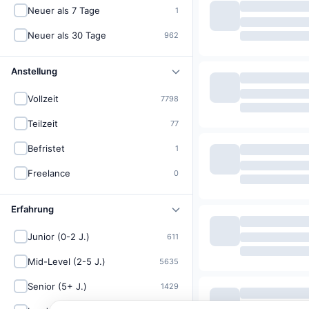
Neuer als 7 Tage
1
Neuer als 30 Tage
962
Anstellung
Vollzeit
7798
Teilzeit
77
Befristet
1
Freelance
0
Erfahrung
Junior (0-2 J.)
611
Mid-Level (2-5 J.)
5635
Senior (5+ J.)
1429