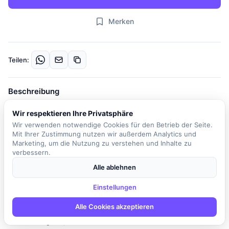
Merken
Teilen:
Beschreibung
In dieser spannenden Position als Softwarearchitekt für
Wir respektieren Ihre Privatsphäre
Planetarien haben Sie die Möglichkeit, die digitale Zukunft der
Wir verwenden notwendige Cookies für den Betrieb der Seite.
Planetariumssoftware aktiv mitzugestalten. Unser Kunde ist ein
Mit Ihrer Zustimmung nutzen wir außerdem Analytics und
international führendes Unternehmen, das seit über 100 Jahren
Marketing, um die Nutzung zu verstehen und Inhalte zu
verbessern.
innovative Komplettsysteme für moderne Planetarien entwickelt.
In einem offenen und modernen Arbeitsumfeld, das von
Alle ablehnen
Teamgeist und Expertenwissen geprägt ist, arbeiten Sie in einem
Einstellungen
agilen Team, das sich der Entwicklung attraktiver Produkte im
Bereich Astronomie widmet. Ihre Hauptaufgabe besteht darin, die
Alle Cookies akzeptieren
nächste Generation der 3D-Planetariumssoftware zu entwickeln,
die es ermöglicht, das Universum visuell in 3D zu erkunden und