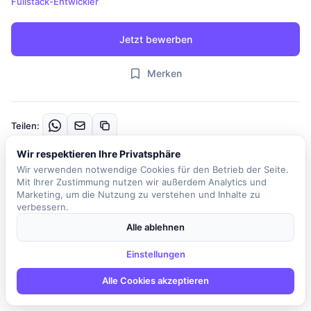
Fullstack-Entwickler
Jetzt bewerben
Merken
Teilen:
Wir respektieren Ihre Privatsphäre
Beschreibung
Wir verwenden notwendige Cookies für den Betrieb der Seite.
Mit Ihrer Zustimmung nutzen wir außerdem Analytics und
Unser Kunde ist ein etabliertes Unternehmen, das seit fast 80
Marketing, um die Nutzung zu verstehen und Inhalte zu
verbessern.
Jahren für Mobilität, Kompetenz und Zuverlässigkeit steht. Als
markenneutrale Leasinggesellschaft bietet es innovative
Alle ablehnen
Leasinglösungen für E-Fahrzeuge, effiziente Verbrenner,
Wasserstoffautos und Dienstfahrräder an. In dieser spannenden
Einstellungen
Rolle als Softwareentwickler Full Stack sind Sie Teil eines agilen
Alle Cookies akzeptieren
Scrum-Teams und tragen aktiv zur Weiterentwicklung der Full-
Stack-Anwendungen bei. Sie konzipieren und entwickeln robuste