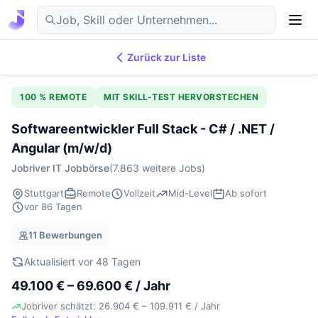
Zurück zur Liste
7.869
IT-Jobs
DE
100 % REMOTE
MIT SKILL-TEST HERVORSTECHEN
Softwareentwickler Full Stack - C# / .NET /
Angular (m/w/d)
Jobriver IT Jobbörse
(7.863 weitere Jobs)
Stuttgart
Remote
Vollzeit
Mid-Level
Ab sofort
vor 86 Tagen
11 Bewerbungen
Aktualisiert vor 48 Tagen
49.100 € – 69.600 € / Jahr
Jobriver schätzt: 26.904 € – 109.911 € / Jahr