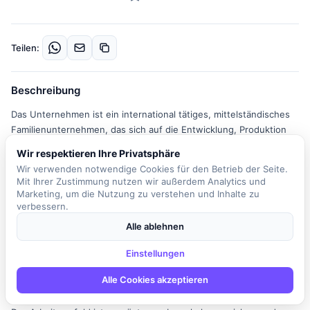
Teilen:
Beschreibung
Das Unternehmen ist ein international tätiges, mittelständisches
Familienunternehmen, das sich auf die Entwicklung, Produktion
und den Vertrieb von vollautomatischen Anlagen zur
Wir respektieren Ihre Privatsphäre
Kennzeichnung von Produkten spezialisiert hat. In der Abteilung
Wir verwenden notwendige Cookies für den Betrieb der Seite.
Life-Cycle-Management suchen wir ab sofort einen
Mit Ihrer Zustimmung nutzen wir außerdem Analytics und
Softwareentwickler (m/w/d). In dieser Rolle sind Sie
Marketing, um die Nutzung zu verstehen und Inhalte zu
verantwortlich für die Entwicklung von Software zur Ansteuerung
verbessern.
komplexer mechanischer Systeme unter Verwendung der
Alle ablehnen
Programmiersprachen C und C++. Sie arbeiten
eigenverantwortlich und sind Teil eines interdisziplinären Teams,
Einstellungen
das in allen Phasen des Softwareentwicklungsprozesses aktiv ist,
Alle Cookies akzeptieren
angefangen bei der Anforderungsanalyse über Architektur,
Design und Programmierung bis hin zu Test und Dokumentation.