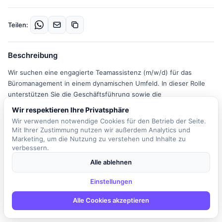
Teilen:
Beschreibung
Wir suchen eine engagierte Teamassistenz (m/w/d) für das
Büromanagement in einem dynamischen Umfeld. In dieser Rolle
unterstützen Sie die Geschäftsführung sowie die
Werkstattleitung und übernehmen eine Vielzahl von
Wir respektieren Ihre Privatsphäre
administrativen Aufgaben. Zu Ihren Hauptaufgaben gehört die
Wir verwenden notwendige Cookies für den Betrieb der Seite.
Organisation und Koordination von Aufträgen sowie die
Mit Ihrer Zustimmung nutzen wir außerdem Analytics und
Bearbeitung der Eingangs- und Ausgangspost. Sie sind
Marketing, um die Nutzung zu verstehen und Inhalte zu
verbessern.
verantwortlich für das Dienstreisemanagement und die Pflege der
zentralen Adress- und Ersatzteil-Datenbank. Darüber hinaus
Alle ablehnen
kümmern Sie sich um die Vor- und Nachbereitung von
Besprechungen und unterstützen im Facility Management. Eine
Einstellungen
wichtige Voraussetzung für diese Position ist die Bereitschaft zur
Alle Cookies akzeptieren
Weiterbildung, insbesondere in Bezug auf die Firmen-Homepage
und als IT-Administrator. Sie werden Teil eines freundlichen