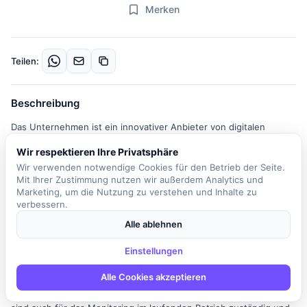
Merken
Teilen:
Beschreibung
Das Unternehmen ist ein innovativer Anbieter von digitalen
Lösungen für die Finanzbranche, der sich darauf konzentriert,
Wir respektieren Ihre Privatsphäre
Bezahlprozesse für Millionen von Menschen weltweit einfach,
Wir verwenden notwendige Cookies für den Betrieb der Seite.
sicher und zuverlässig zu gestalten. In der Rolle des Test
Mit Ihrer Zustimmung nutzen wir außerdem Analytics und
Automation Engineers sind Sie verantwortlich für die Definition
Marketing, um die Nutzung zu verstehen und Inhalte zu
und kontinuierliche Weiterentwicklung der Teststrategie. Zu Ihren
verbessern.
Aufgaben gehört die Erstellung, Überprüfung und Etablierung von
Alle ablehnen
Qualitätsrichtlinien und -standards. Sie planen, führen durch und
automatisieren Tests zur Qualitätssicherung und konzipieren
Einstellungen
sowie setzen Testkonzepte für komplexe Projekte und Services
Alle Cookies akzeptieren
um. Darüber hinaus führen Sie verschiedene Testarten wie
Funktions- und Integrationstests durch und werten diese aus. Sie