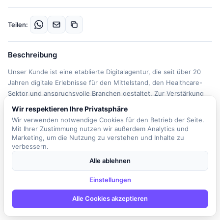
Teilen:
Beschreibung
Unser Kunde ist eine etablierte Digitalagentur, die seit über 20
Jahren digitale Erlebnisse für den Mittelstand, den Healthcare-
Sektor und anspruchsvolle Branchen gestaltet. Zur Verstärkung
des Teams in Köln suchen wir einen Web Developer, der in der
Wir respektieren Ihre Privatsphäre
Fullstack-Entwicklung tätig ist und sich auf PHP, WordPress sowie
Wir verwenden notwendige Cookies für den Betrieb der Seite.
moderne Frontend-Technologien konzentriert. In dieser Rolle sind
Mit Ihrer Zustimmung nutzen wir außerdem Analytics und
Sie verantwortlich für die Umsetzung und Weiterentwicklung von
Marketing, um die Nutzung zu verstehen und Inhalte zu
verbessern.
Projekten, wobei Sie Symfony und relationale Datenbanken wie
MySQL oder PostgreSQL verwenden. Sie setzen Screendesigns
Alle ablehnen
eigenverantwortlich in WordPress um und übernehmen die
technische sowie optische Qualitätssicherung von Websites.
Einstellungen
Darüber hinaus optimieren Sie Websites in Zusammenarbeit mit
Alle Cookies akzeptieren
der SEO-Abteilung gezielt hinsichtlich der Performance und
betreuen bestehende Kunden. Je nach Projekt arbeiten Sie