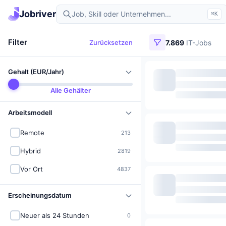
Jobriver
⌘K
Filter
Zurücksetzen
7.869
IT-Jobs
Gehalt (EUR/Jahr)
Alle Gehälter
Arbeitsmodell
Remote
213
Hybrid
2819
Vor Ort
4837
Erscheinungsdatum
Neuer als 24 Stunden
0