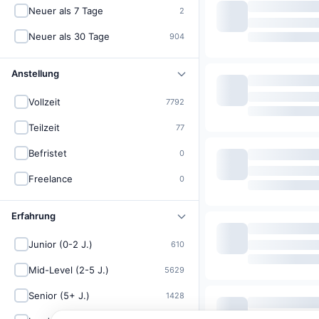
Neuer als 7 Tage
2
Neuer als 30 Tage
904
Anstellung
Vollzeit
7792
Teilzeit
77
Befristet
0
Freelance
0
Erfahrung
Junior (0-2 J.)
610
Mid-Level (2-5 J.)
5629
Senior (5+ J.)
1428