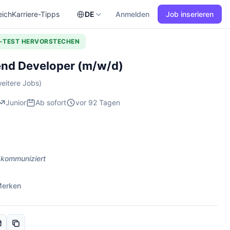
eich
Karriere-Tipps
DE
Anmelden
Job inserieren
L-TEST HERVORSTECHEN
nd Developer (m/w/d)
eitere Jobs)
Junior
Ab sofort
vor 92 Tagen
 kommuniziert
erken