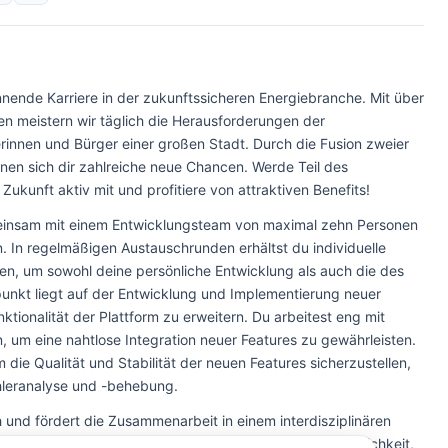
nnende Karriere in der zukunftssicheren Energiebranche. Mit über
n meistern wir täglich die Herausforderungen der
rinnen und Bürger einer großen Stadt. Durch die Fusion zweier
en sich dir zahlreiche neue Chancen. Werde Teil des
Zukunft aktiv mit und profitiere von attraktiven Benefits!
emeinsam mit einem Entwicklungsteam von maximal zehn Personen
n. In regelmäßigen Austauschrunden erhältst du individuelle
en, um sowohl deine persönliche Entwicklung als auch die des
unkt liegt auf der Entwicklung und Implementierung neuer
tionalität der Plattform zu erweitern. Du arbeitest eng mit
um eine nahtlose Integration neuer Features zu gewährleisten.
die Qualität und Stabilität der neuen Features sicherzustellen,
ehleranalyse und -behebung.
 und fördert die Zusammenarbeit in einem interdisziplinären
munikation großgeschrieben werden. Du hast die Möglichkeit,