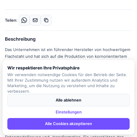
Teilen:
Beschreibung
Das Unternehmen ist ein führender Hersteller von hochwertigem
Flachstahl und hat sich auf die Produktion von kornorientiertem
Elektroband spezialisiert. Dieses Produkt ist entscheidend für die
Wir respektieren Ihre Privatsphäre
effiziente und zuverlässige Energieversorgung und findet
Wir verwenden notwendige Cookies für den Betrieb der Seite.
Anwendung in modernen Technologien wie Windkraftanlagen und
Mit Ihrer Zustimmung nutzen wir außerdem Analytics und
Stromnetzen. In einem dynamischen und innovativen
Marketing, um die Nutzung zu verstehen und Inhalte zu
Arbeitsumfeld arbeiten Sie in einem standortübergreifenden
verbessern.
Team, das sich mit der Erstellung und Verantwortung von
Alle ablehnen
Reporting und Dashboards beschäftigt. Ihre Aufgaben umfassen
die Übersetzung von Business-Anforderungen in funktionale und
Einstellungen
technische Spezifikationen für die SAP Analytics Cloud. Darüber
hinaus entwickeln und betreuen Sie Schnittstellen zur
Alle Cookies akzeptieren
Datenanbindung und arbeiten mit SAP Datasphere zur