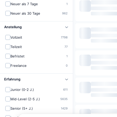
Neuer als 7 Tage
1
Neuer als 30 Tage
962
Anstellung
Vollzeit
7798
Teilzeit
77
Befristet
1
Freelance
0
Erfahrung
Junior (0-2 J.)
611
Mid-Level (2-5 J.)
5635
Senior (5+ J.)
1429