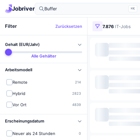
IT-Jobs in Deutschland finden
Jobriver
⌘K
Filter
Zurücksetzen
7.876
IT-Jobs
Gehalt (EUR/Jahr)
Alle Gehälter
Arbeitsmodell
Remote
214
Hybrid
2823
Vor Ort
4839
Erscheinungsdatum
Neuer als 24 Stunden
0