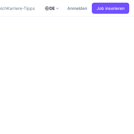
eich
Karriere-Tipps
DE
Anmelden
Job inserieren