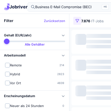
IT-Jobs in Deutschland finden
Jobriver
⌘K
Filter
Zurücksetzen
7.876
IT-Jobs
Gehalt (EUR/Jahr)
Alle Gehälter
Arbeitsmodell
Remote
214
Hybrid
2823
Vor Ort
4839
Erscheinungsdatum
Neuer als 24 Stunden
0