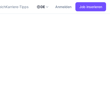
eich
Karriere-Tipps
DE
Anmelden
Job inserieren