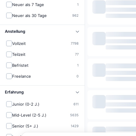
Neuer als 7 Tage
1
Neuer als 30 Tage
962
Anstellung
Vollzeit
7798
Teilzeit
77
Befristet
1
Freelance
0
Erfahrung
Junior (0-2 J.)
611
Mid-Level (2-5 J.)
5635
Senior (5+ J.)
1429