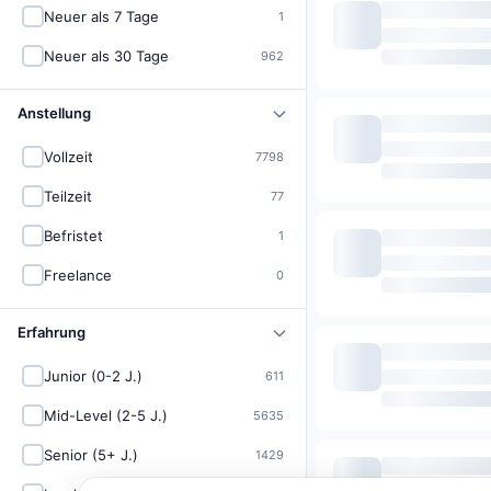
Neuer als 7 Tage
1
Neuer als 30 Tage
962
Anstellung
Vollzeit
7798
Teilzeit
77
Befristet
1
Freelance
0
Erfahrung
Junior (0-2 J.)
611
Mid-Level (2-5 J.)
5635
Senior (5+ J.)
1429