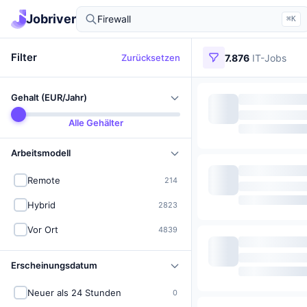
IT-Jobs in Deutschland finden
Jobriver
⌘K
Filter
Zurücksetzen
7.876
IT-Jobs
Gehalt (EUR/Jahr)
Alle Gehälter
Arbeitsmodell
Remote
214
Hybrid
2823
Vor Ort
4839
Erscheinungsdatum
Neuer als 24 Stunden
0