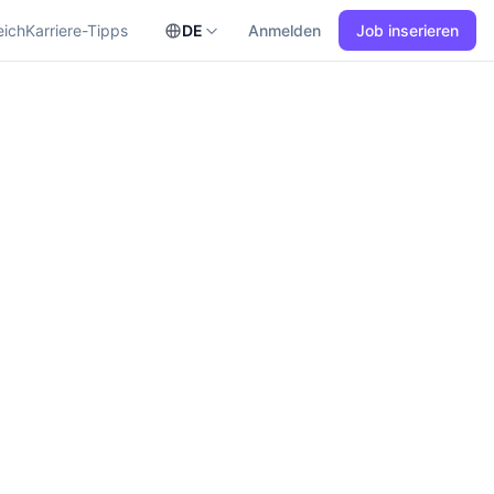
eich
Karriere-Tipps
DE
Anmelden
Job inserieren