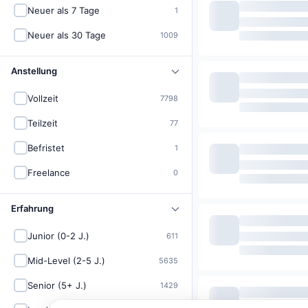
Neuer als 7 Tage
1
Neuer als 30 Tage
1009
Anstellung
Vollzeit
7798
Teilzeit
77
Befristet
1
Freelance
0
Erfahrung
Junior (0-2 J.)
611
Mid-Level (2-5 J.)
5635
Senior (5+ J.)
1429