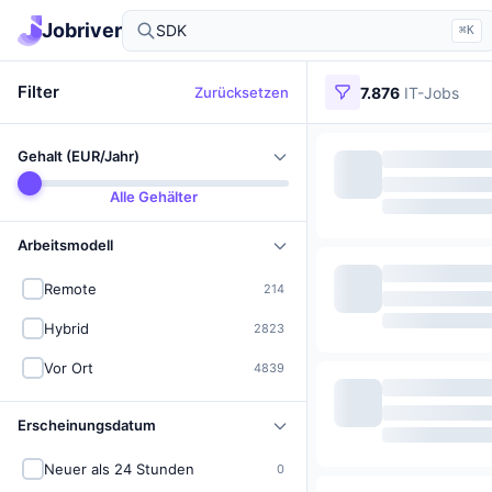
IT-Jobs in Deutschland finden
Jobriver
⌘K
Filter
Zurücksetzen
7.876
IT-Jobs
Gehalt (EUR/Jahr)
Alle Gehälter
Arbeitsmodell
Remote
214
Hybrid
2823
Vor Ort
4839
Erscheinungsdatum
Neuer als 24 Stunden
0