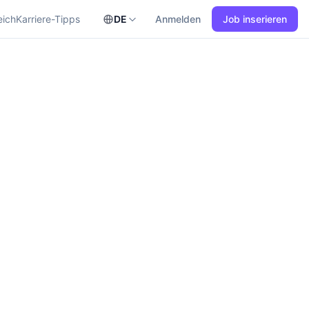
eich
Karriere-Tipps
DE
Anmelden
Job inserieren