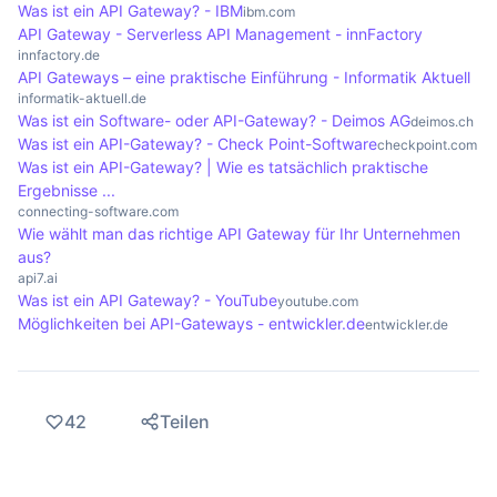
Was ist ein API Gateway? - IBM
Systemen zu optimieren und eine zentrale
reduziert, was die Serverlast verringert und die
ibm.com
API Gateway - Serverless API Management - innFactory
Steuerung der API-Management-Prozesse zu
Antwortzeiten verbessert. Dies führt zu einer
innfactory.de
ermöglichen.
insgesamt effizienteren API-Kommunikation und
API Gateways – eine praktische Einführung - Informatik Aktuell
informatik-aktuell.de
einer besseren Nutzererfahrung.
Was ist ein Software- oder API-Gateway? - Deimos AG
deimos.ch
Was ist ein API-Gateway? - Check Point-Software
checkpoint.com
Was ist ein API-Gateway? | Wie es tatsächlich praktische
Ergebnisse ...
connecting-software.com
Wie wählt man das richtige API Gateway für Ihr Unternehmen
aus?
api7.ai
Was ist ein API Gateway? - YouTube
youtube.com
Möglichkeiten bei API-Gateways - entwickler.de
entwickler.de
42
Teilen