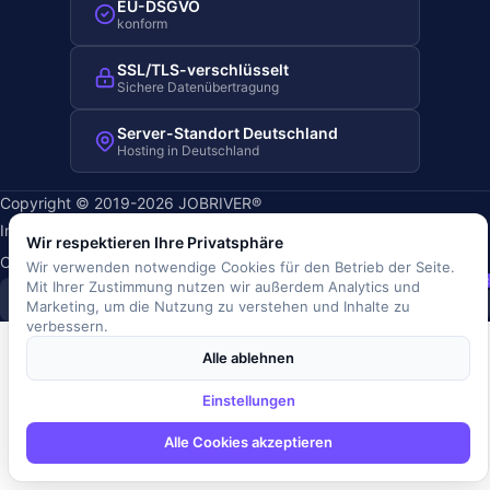
EU-DSGVO
konform
SSL/TLS-verschlüsselt
Sichere Datenübertragung
Server-Standort Deutschland
Hosting in Deutschland
Copyright © 2019-2026 JOBRIVER®
Impressum
·
Datenschutz
·
AGB
·
Nutzungsbedingungen
·
Wir respektieren Ihre Privatsphäre
Cookie-Richtlinie
·
Cookie-Einstellungen
Wir verwenden notwendige Cookies für den Betrieb der Seite.
SiSt
JR
Mit Ihrer Zustimmung nutzen wir außerdem Analytics und
Marketing, um die Nutzung zu verstehen und Inhalte zu
verbessern.
Alle ablehnen
Einstellungen
Alle Cookies akzeptieren