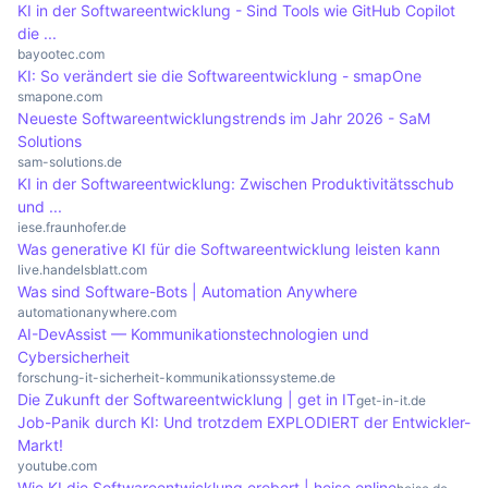
KI in der Softwareentwicklung - Sind Tools wie GitHub Copilot
und Application-Developers in den kommenden
Entwicklung von No-Code-Plattformen immer
die ...
Jahren erheblich ansteigt.
populärer, die es auch Nutzern ohne
bayootec.com
KI: So verändert sie die Softwareentwicklung - smapOne
Programmierkenntnisse ermöglicht, Bots zu
smapone.com
erstellen. Diese Trends demokratisieren die Bot-
Neueste Softwareentwicklungstrends im Jahr 2026 - SaM
Solutions
Entwicklung und erweitern deren
sam-solutions.de
Anwendungsbereiche.
KI in der Softwareentwicklung: Zwischen Produktivitätsschub
und ...
iese.fraunhofer.de
Was generative KI für die Softwareentwicklung leisten kann
live.handelsblatt.com
Was sind Software-Bots | Automation Anywhere
automationanywhere.com
AI-DevAssist — Kommunikationstechnologien und
Cybersicherheit
forschung-it-sicherheit-kommunikationssysteme.de
Die Zukunft der Softwareentwicklung | get in IT
get-in-it.de
Job-Panik durch KI: Und trotzdem EXPLODIERT der Entwickler-
Markt!
youtube.com
Wie KI die Softwareentwicklung erobert | heise online