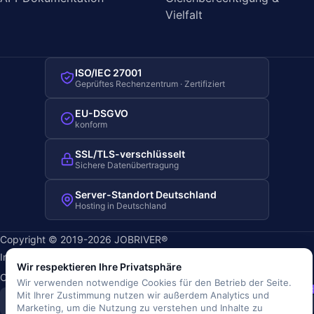
Vielfalt
ISO/IEC 27001
Geprüftes Rechenzentrum · Zertifiziert
EU-DSGVO
konform
SSL/TLS-verschlüsselt
Sichere Datenübertragung
Server-Standort Deutschland
Hosting in Deutschland
Copyright © 2019-2026 JOBRIVER®
Impressum
·
Datenschutz
·
AGB
·
Nutzungsbedingungen
·
Wir respektieren Ihre Privatsphäre
Cookie-Richtlinie
·
Cookie-Einstellungen
Wir verwenden notwendige Cookies für den Betrieb der Seite.
SiSt
JR
Mit Ihrer Zustimmung nutzen wir außerdem Analytics und
Marketing, um die Nutzung zu verstehen und Inhalte zu