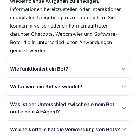
wiederholende Aufgaben zu erledigen,
Informationen bereitzustellen oder Interaktionen
in digitalen Umgebungen zu ermöglichen. Sie
können in verschiedenen Formen auftreten,
darunter Chatbots, Webcrawler und Software-
Bots, die in unterschiedlichen Anwendungen
genutzt werden.
Wie funktioniert ein Bot?
Bots arbeiten auf Basis von programmierten
Wofür wird ein Bot verwendet?
Anweisungen und Algorithmen, die es ihnen
ermöglichen, Aufgaben autonom auszuführen. Sie
Bots finden Anwendung in zahlreichen Bereichen,
Was ist der Unterschied zwischen einem Bot
nutzen oft APIs, um mit anderen
darunter Kundenservice, Datenanalyse, Marketing
und einem AI-Agent?
Softwareanwendungen zu kommunizieren, und
und Prozessautomatisierung. Sie können
können durch maschinelles Lernen verbessert
beispielsweise in Form von Chatbots auf
Der Hauptunterschied zwischen einem Bot und
Welche Vorteile hat die Verwendung von Bots?
werden. Bei Chatbots beispielsweise wird
Webseiten eingesetzt werden, um Kundenanfragen
einem AI-Agent liegt in der Autonomie. Während