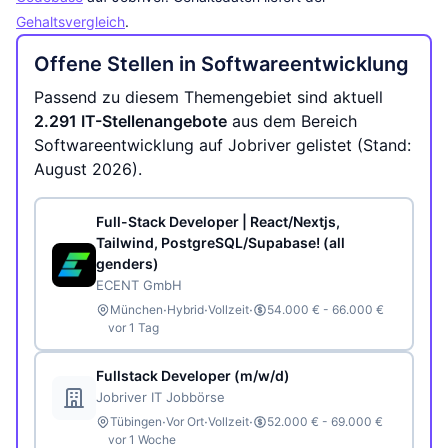
Gehaltsvergleich
.
Offene Stellen in Softwareentwicklung
Passend zu diesem Themengebiet sind aktuell
2.291 IT-Stellenangebote
aus dem Bereich
Softwareentwicklung auf Jobriver gelistet (Stand:
August 2026).
Full-Stack Developer | React/Nextjs,
Tailwind, PostgreSQL/Supabase! (all
genders)
ECENT GmbH
·
·
·
München
Hybrid
Vollzeit
54.000 € - 66.000 €
vor 1 Tag
Fullstack Developer (m/w/d)
Jobriver IT Jobbörse
·
·
·
Tübingen
Vor Ort
Vollzeit
52.000 € - 69.000 €
vor 1 Woche