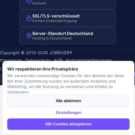
konform
SSL/TLS-verschlüsselt
Sichere Datenübertragung
Server-Standort Deutschland
Hosting in Deutschland
Copyright © 2019-2026 JOBRIVER®
Impressum
·
Datenschutz
·
AGB
·
Nutzungsbedingungen
·
Cookie-Richtlinie
·
Cookie-Einstellungen
Wir respektieren Ihre Privatsphäre
SiSt
JR
Wir verwenden notwendige Cookies für den Betrieb der Seite.
Mit Ihrer Zustimmung nutzen wir außerdem Analytics und
Marketing, um die Nutzung zu verstehen und Inhalte zu
verbessern.
Alle ablehnen
Einstellungen
Alle Cookies akzeptieren