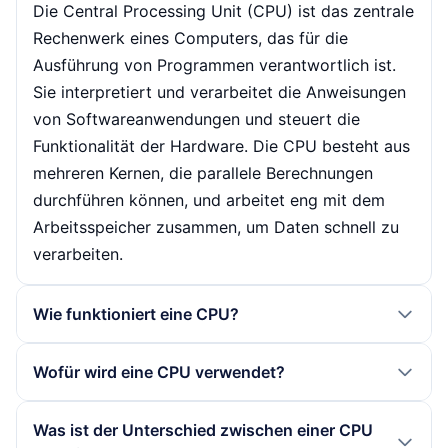
Die Central Processing Unit (CPU) ist das zentrale
Rechenwerk eines Computers, das für die
Ausführung von Programmen verantwortlich ist.
Sie interpretiert und verarbeitet die Anweisungen
von Softwareanwendungen und steuert die
Funktionalität der Hardware. Die CPU besteht aus
mehreren Kernen, die parallele Berechnungen
durchführen können, und arbeitet eng mit dem
Arbeitsspeicher zusammen, um Daten schnell zu
verarbeiten.
Wie funktioniert eine CPU?
Eine CPU arbeitet durch das Abrufen von
Wofür wird eine CPU verwendet?
Befehlen aus dem Speicher, deren Dekodierung
und die Ausführung dieser Befehle. Sie führt
Die CPU wird in nahezu allen elektronischen
Was ist der Unterschied zwischen einer CPU
arithmetische und logische Operationen durch und
Geräten eingesetzt, die eine Verarbeitung von