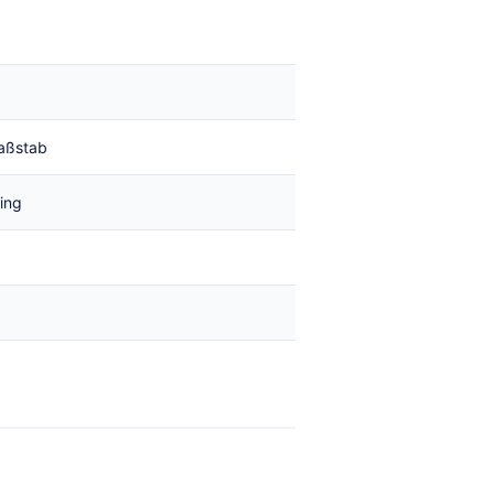
aßstab
ing