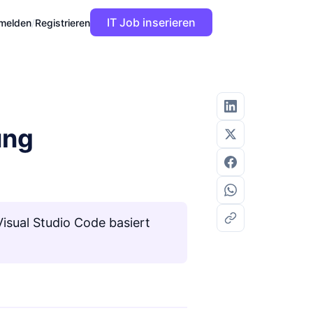
IT Job inserieren
melden
/
Registrieren
ung
Visual Studio Code basiert