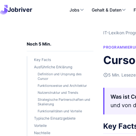
Jobriver
Jobs
Gehalt & Daten
F
IT-Lexikon
/
Prog
Noch 5 Min.
PROGRAMMIERU
Curso
Key Facts
Ausführliche Erklärung
Definition und Ursprung des
5 Min. Leseze
Cursor
Funktionsweise und Architektur
Nutzerstruktur und Trends
Was ist C
Strategische Partnerschaften und
Skalierung
und von d
Funktionalitäten und Vorteile
Typische Einsatzgebiete
Key Fact
Vorteile
Nachteile