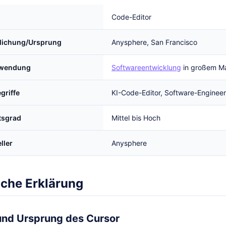
Code-Editor
tlichung/Ursprung
Anysphere, San Francisco
rwendung
Softwareentwicklung
in großem M
griffe
KI-Code-Editor, Software-Engineer
tsgrad
Mittel bis Hoch
ller
Anysphere
iche Erklärung
 und Ursprung des Cursor