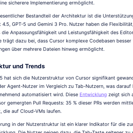
ine sicherere Implementierung ermöglicht.
esentlicher Bestandteil der Architektur ist die Unterstütz
 4.5, GPT-5 und Gemini 3 Pro. Nutzer haben die Flexibilitä
 die Anpassungsfähigkeit und Leistungsfähigkeit des Editor
 trägt dazu bei, dass Cursor komplexe Codebasen besser 
ungen über mehrere Dateien hinweg ermöglicht.
ktur und Trends
 hat sich die Nutzerstruktur von Cursor signifikant gewande
er Agent-Nutzer im Vergleich zu Tab-Nutzern, was darauf hi
nehmend automatisiert wird. Diese
Entwicklung
zeigt sich 
rsor gemergten Pull Requests: 35 % dieser PRs werden mitt
t, die auf Cloud-VMs laufen.
ung in der Nutzerstruktur ist ein klarer Indikator für die
cklung. Die Nutzer neigen dazu, die Tab-Taste seltener zu 