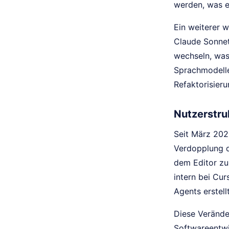
werden, was e
Ein weiterer w
Claude Sonnet
wechseln, was
Sprachmodelle
Refaktorisier
Nutzerstru
Seit März 2025
Verdopplung d
dem Editor zu
intern bei Cu
Agents erstell
Diese Veränder
Softwareentwi