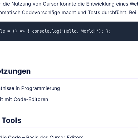
für die Nutzung von Cursor könnte die Entwicklung eines 
tomatisch Codevorschläge macht und Tests durchführt. Bei
le = () => { console.log('Hello, World!'); };
etzungen
tnisse in Programmierung
it mit Code-Editoren
 Tools
udio Code
– Basis des Cursor Editors