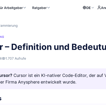
ür Arbeitgeber
Ratgeber
DE
An
rammierung
NG
r – Definition und Bedeut
it
1.707 Aufrufe
ursor?
Cursor ist ein KI-nativer Code-Editor, der auf 
er Firma Anysphere entwickelt wurde.
s