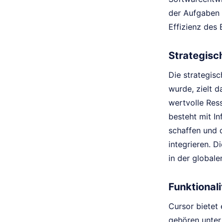
der Aufgaben 
Effizienz des 
Strategisc
Die strategis
wurde, zielt d
wertvolle Res
besteht mit In
schaffen und d
integrieren. 
in der globale
Funktionali
Cursor bietet
gehören unter