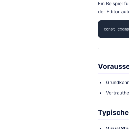
Ein Beispiel 
der Editor au
const examp
.
Vorauss
Grundkenn
Vertrauthe
Typische
Visual St