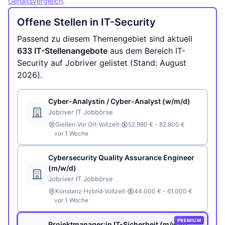
Gehaltsvergleich
.
Offene Stellen in IT-Security
Passend zu diesem Themengebiet sind aktuell
633 IT-Stellenangebote
aus dem Bereich IT-
Security auf Jobriver gelistet (Stand: August
2026).
Cyber-Analystin / Cyber-Analyst (w/m/d)
Jobriver IT Jobbörse
·
·
·
Gießen
Vor Ort
Vollzeit
52.980 € - 82.800 €
vor 1 Woche
Cybersecurity Quality Assurance Engineer
(m/w/d)
Jobriver IT Jobbörse
·
·
·
Konstanz
Hybrid
Vollzeit
44.000 € - 61.000 €
vor 1 Woche
PREMIUM
Projektmanager:in IT-Sicherheit (m/w/d)