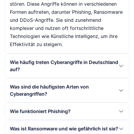
stören. Diese Angriffe können in verschiedenen
Formen auftreten, darunter Phishing, Ransomware
und DDoS-Angriffe. Sie sind zunehmend
komplexer und nutzen oft fortschrittliche
Technologien wie Künstliche Intelligenz, um ihre
Effektivität zu steigern.
Wie häufig treten Cyberangriffe in Deutschland
auf?
In Deutschland sind Unternehmen wöchentlich
Was sind die häufigsten Arten von
durchschnittlich 1.345 Cyberangriffen ausgesetzt.
Cyberangriffen?
Dies stellt einen Anstieg von 11 % im Februar 2026
im Vergleich zum Vorjahr dar. Diese hohe
Die häufigsten Arten von Cyberangriffen sind
Wie funktioniert Phishing?
Angriffshäufigkeit zeigt die wachsende
Phishing, Ransomware und DDoS-Angriffe.
Bedrohung durch Cyberkriminalität, die
Phishing, bei dem täuschend echte E-Mails oder
Phishing funktioniert, indem Angreifer gefälschte
Was ist Ransomware und wie gefährlich ist sie?
Unternehmen und Organisationen in
Nachrichten verwendet werden, um Benutzer zur
E-Mails oder Nachrichten erstellen, die oft so