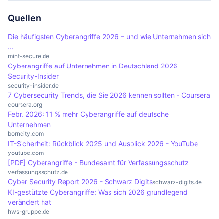
werden. Dazu gehören auch Betrug,
und Online-Kurse können helfen, das Bewusstsein
auf die öffentliche Sicherheit haben, insbesondere
Identitätsdiebstahl und Datenklau.
zu schärfen. Zudem ist es wichtig, aktuelle
wenn sie kritische Infrastrukturen wie
Quellen
Informationen über neue Bedrohungen und
Energieversorgung, Wasserwerke oder
Die häufigsten Cyberangriffe 2026 – und wie Unternehmen sich
Sicherheitspraktiken zu verfolgen.
Gesundheitssysteme betreffen. Ein erfolgreicher
...
Angriff kann zu Störungen im öffentlichen Leben,
mint-secure.de
Cyberangriffe auf Unternehmen in Deutschland 2026 -
Verlust von Daten und in extremen Fällen sogar zu
Security-Insider
Gefahren für Menschenleben führen.
security-insider.de
7 Cybersecurity Trends, die Sie 2026 kennen sollten - Coursera
coursera.org
Febr. 2026: 11 % mehr Cyberangriffe auf deutsche
Unternehmen
borncity.com
IT-Sicherheit: Rückblick 2025 und Ausblick 2026 - YouTube
youtube.com
[PDF] Cyberangriffe - Bundesamt für Verfassungsschutz
verfassungsschutz.de
Cyber Security Report 2026 - Schwarz Digits
schwarz-digits.de
KI-gestützte Cyberangriffe: Was sich 2026 grundlegend
verändert hat
hws-gruppe.de