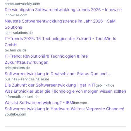
wissenschaftliche Erkenntnisse zu gewinnen. Die
Anwendungen, die in der Lage sind, große
computerweekly.com
Die wichtigsten Softwareentwicklungstrends 2026 - Innowise
Hardware muss oft an die spezifischen
Datenmengen in Echtzeit zu verarbeiten.
innowise.com
Anforderungen der Forschungsprojekte angepasst
Hardware-Hersteller müssen ihre Produkte
Neueste Softwareentwicklungstrends im Jahr 2026 - SaM
werden.
Solutions
anpassen, um die Vorteile von 5G-Technologien
sam-solutions.de
zu nutzen.
IT-Trends 2025: 15 Technologien der Zukunft - TechMinds
GmbH
techminds.de
IT-Trend: Revolutionäre Technologien & ihre
Zukunftsauswirkungen
brickmakers.de
Softwareentwicklung in Deutschland: Status Quo und ...
business-services.heise.de
Die Zukunft der Softwareentwicklung | get in IT
get-in-it.de
Was Entwickler über die Technologie von morgen wissen sollten
informatik-aktuell.de
Was ist Softwareentwicklung? - IBM
ibm.com
Softwareentwicklung in Hardware-Welten: Verpasste Chancen!
youtube.com