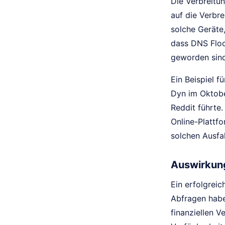
Die Verbreitu
auf die Verbr
solche Geräte
dass DNS Floo
geworden sind
Ein Beispiel f
Dyn im Oktober
Reddit führte.
Online-Plattfo
solchen Ausfal
Auswirkun
Ein erfolgrei
Abfragen haben
finanziellen V