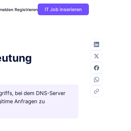
IT Job inserieren
melden
/
Registrieren
eutung
riffs, bei dem DNS-Server
gitime Anfragen zu