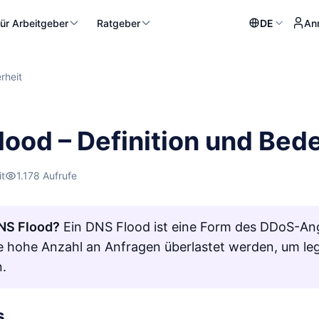
ür Arbeitgeber
Ratgeber
DE
An
rheit
lood – Definition und Bed
it
1.178 Aufrufe
NS Flood?
Ein DNS Flood ist eine Form des DDoS-Ang
e hohe Anzahl an Anfragen überlastet werden, um le
n.
s