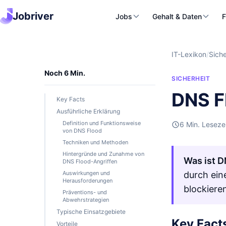
Jobriver
Jobs
Gehalt & Daten
F
IT-Lexikon
/
Siche
Noch 6 Min.
SICHERHEIT
DNS F
Key Facts
Ausführliche Erklärung
Definition und Funktionsweise
6 Min. Leseze
von DNS Flood
Techniken und Methoden
Hintergründe und Zunahme von
Was ist D
DNS Flood-Angriffen
Auswirkungen und
durch ein
Herausforderungen
blockiere
Präventions- und
Abwehrstrategien
Typische Einsatzgebiete
Key Fact
Vorteile