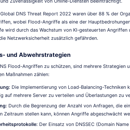
und Zuverlässigkeit von Online-Diensten beeinträchtigt.
Global DNS Threat Report 2022 waren über 88 % der Organ
ffen, wobei Flood-Angriffe als eine der Hauptbedrohungen
ffe wird durch das Wachstum von KI-gesteuerten Angriffen 
 die Netzwerksicherheit zusätzlich gefährden.
s- und Abwehrstrategien
NS Flood-Angriffen zu schützen, sind mehrere Strategien u
ten Maßnahmen zählen:
lung:
Die Implementierung von Load-Balancing-Techniken k
g auf mehrere Server zu verteilen und Überlastungen zu v
ing:
Durch die Begrenzung der Anzahl von Anfragen, die ein 
n Zeitraum stellen kann, können Angriffe abgeschwächt we
rheitsprotokolle:
Der Einsatz von DNSSEC (Domain Name S