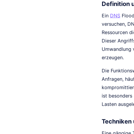
Definition
Ein
DNS
Flood 
versuchen, DN
Ressourcen di
Dieser Angrif
Umwandlung vo
erzeugen.
Die Funktions
Anfragen, häu
kompromittier
ist besonders 
Lasten ausgele
Techniken
Eine gängige 