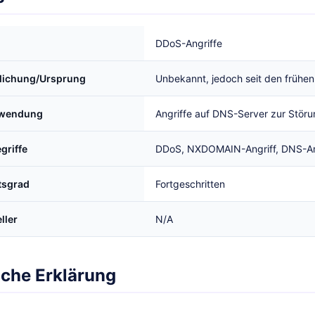
DDoS-Angriffe
tlichung/Ursprung
Unbekannt, jedoch seit den frühe
rwendung
Angriffe auf DNS-Server zur Störu
griffe
DDoS, NXDOMAIN-Angriff, DNS-Amp
tsgrad
Fortgeschritten
ller
N/A
iche Erklärung