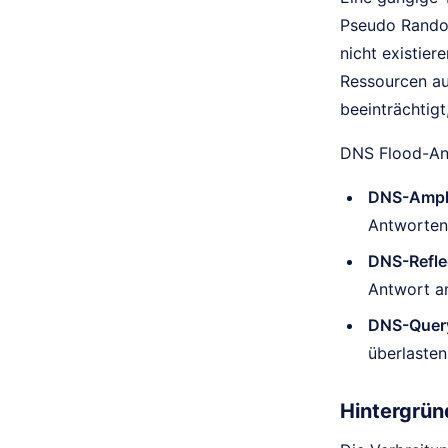
Pseudo Random
nicht existie
Ressourcen au
beeinträchtig
DNS Flood-Ang
DNS-Ampli
Antworten 
DNS-Refle
Antwort a
DNS-Query
überlasten
Hintergrün