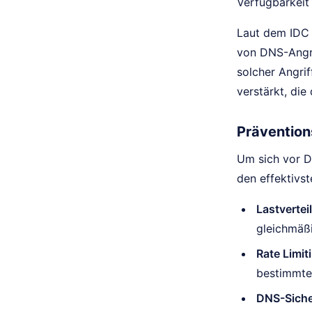
Verfügbarkeit 
Laut dem IDC 
von DNS-Angri
solcher Angri
verstärkt, die
Prävention
Um sich vor D
den effektivs
Lastvertei
gleichmäßi
Rate Limit
bestimmte
DNS-Siche