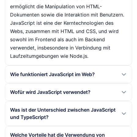
ermöglicht die Manipulation von HTML-
Dokumenten sowie die Interaktion mit Benutzern.
JavaScript ist eine der Kerntechnologien des
Webs, zusammen mit HTML und CSS, und wird
sowohl im Frontend als auch im Backend
verwendet, insbesondere in Verbindung mit
Laufzeitumgebungen wie Node.js.
Wie funktioniert JavaScript im Web?
JavaScript wird im Web durch Einbettung in
Wofür wird JavaScript verwendet?
HTML-Dokumente oder durch Verlinkung externer
Skripte ausgeführt. Der Browser interpretiert den
JavaScript wird für eine Vielzahl von
Was ist der Unterschied zwischen JavaScript
JavaScript-Code, wenn die Seite geladen wird,
Anwendungen verwendet, darunter die
und TypeScript?
und führt ihn in einer bestimmten Reihenfolge aus.
Entwicklung interaktiver Webseiten, die Erstellung
Dies ermöglicht dynamische Änderungen an der
von Webanwendungen, serverseitige
JavaScript ist eine dynamische
Welche Vorteile hat die Verwendung von
Benutzeroberfläche, das Reagieren auf