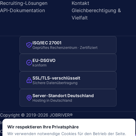
Recruiting-Lösungen
Kontakt
API-Dokumentation
Gleichberechtigung &
Vielfalt
ISO/IEC 27001
Geprüftes Rechenzentrum · Zertifiziert
EU-DSGVO
konform
SSL/TLS-verschlüsselt
Sichere Datenübertragung
Server-Standort Deutschland
Hosting in Deutschland
Copyright © 2019-2026 JOBRIVER®
Impressum
·
Datenschutz
·
AGB
·
Nutzungsbedingungen
·
Wir respektieren Ihre Privatsphäre
Cookie-Richtlinie
·
Cookie-Einstellungen
Wir verwenden notwendige Cookies für den Betrieb der Seite.