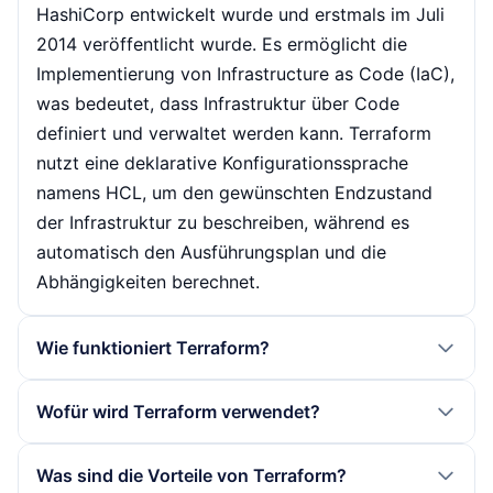
HashiCorp entwickelt wurde und erstmals im Juli
2014 veröffentlicht wurde. Es ermöglicht die
Implementierung von Infrastructure as Code (IaC),
was bedeutet, dass Infrastruktur über Code
definiert und verwaltet werden kann. Terraform
nutzt eine deklarative Konfigurationssprache
namens HCL, um den gewünschten Endzustand
der Infrastruktur zu beschreiben, während es
automatisch den Ausführungsplan und die
Abhängigkeiten berechnet.
Wie funktioniert Terraform?
Terraform funktioniert in einem vierstufigen
Wofür wird Terraform verwendet?
Workflow: Zuerst wird der Code geschrieben, der
die gewünschte Infrastruktur beschreibt. Danach
Terraform wird hauptsächlich zur Automatisierung
Was sind die Vorteile von Terraform?
folgt der Planungsprozess, in dem Terraform die
der Bereitstellung und Verwaltung von Cloud-