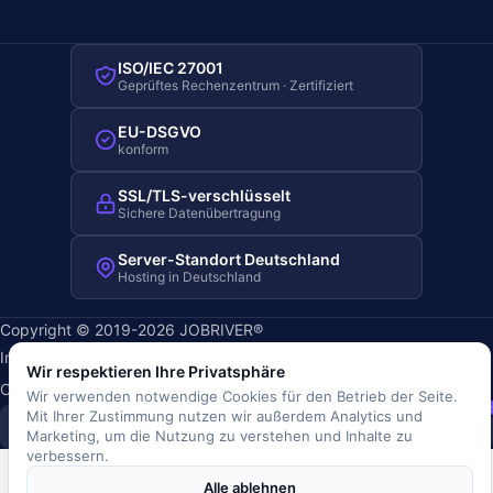
ISO/IEC 27001
Geprüftes Rechenzentrum · Zertifiziert
EU-DSGVO
konform
SSL/TLS-verschlüsselt
Sichere Datenübertragung
Server-Standort Deutschland
Hosting in Deutschland
Copyright © 2019-2026 JOBRIVER®
Impressum
·
Datenschutz
·
AGB
·
Nutzungsbedingungen
·
Wir respektieren Ihre Privatsphäre
Cookie-Richtlinie
·
Cookie-Einstellungen
Wir verwenden notwendige Cookies für den Betrieb der Seite.
SiSt
JR
Mit Ihrer Zustimmung nutzen wir außerdem Analytics und
Marketing, um die Nutzung zu verstehen und Inhalte zu
verbessern.
Alle ablehnen