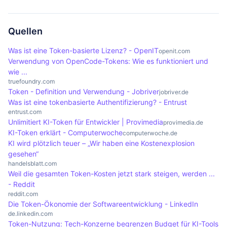
Technologien.
dienen. Zudem erhöht die Tokenisierung die
Tokens bieten eine flexible Nutzung von
Die Token-Nutzung hat sich in den letzten Jahren
Sicherheit, da sensible Daten durch Tokens
Anwendungen wie Claude Code oder ChatGPT
dramatisch verändert, insbesondere mit dem
ersetzt werden können.
Plus, ohne dass zusätzliche Kosten für jeden
Aufkommen von KI-Technologien und Blockchain-
Quellen
Tokenverbrauch anfallen. Dies fördert eine
Anwendungen. Unternehmen berichten von einem
Was ist eine Token-basierte Lizenz? - OpenIT
openit.com
bessere Experimentation und Nutzung von KI-
exponentiellen Anstieg des Tokenverbrauchs, was
Verwendung von OpenCode-Tokens: Wie es funktioniert und
Technologien.
zu einer erhöhten Nachfrage nach Ressourcen und
wie ...
truefoundry.com
einer Notwendigkeit für effektives Management
Token - Definition und Verwendung - Jobriver
jobriver.de
führt. Diese Entwicklung wird als 'Token Panic'
Was ist eine tokenbasierte Authentifizierung? - Entrust
bezeichnet und hat bedeutende Auswirkungen auf
entrust.com
Unlimitiert KI-Token für Entwickler | Provimedia
provimedia.de
Geschäftsmodelle.
KI-Token erklärt - Computerwoche
computerwoche.de
KI wird plötzlich teuer – „Wir haben eine Kostenexplosion
gesehen“
handelsblatt.com
Weil die gesamten Token-Kosten jetzt stark steigen, werden ...
- Reddit
reddit.com
Die Token-Ökonomie der Softwareentwicklung - LinkedIn
de.linkedin.com
Token-Nutzung: Tech-Konzerne begrenzen Budget für KI-Tools