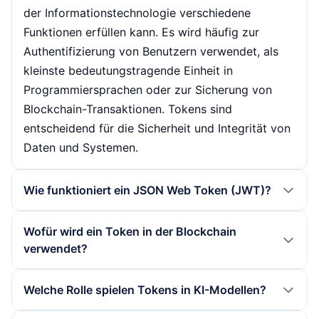
der Informationstechnologie verschiedene
Funktionen erfüllen kann. Es wird häufig zur
Authentifizierung von Benutzern verwendet, als
kleinste bedeutungstragende Einheit in
Programmiersprachen oder zur Sicherung von
Blockchain-Transaktionen. Tokens sind
entscheidend für die Sicherheit und Integrität von
Daten und Systemen.
Wie funktioniert ein JSON Web Token (JWT)?
Ein JSON Web Token (JWT) ist ein Open-Source-
Wofür wird ein Token in der Blockchain
Standard, der in drei Teile unterteilt ist: Header,
verwendet?
Payload und Signature. Es wird häufig für die
Authentifizierung und Autorisierung in
In der Blockchain-Technologie wird ein Token
Welche Rolle spielen Tokens in KI-Modellen?
Webanwendungen verwendet. JWTs ermöglichen
verwendet, um Transaktionen zu sichern und die
eine sichere Übertragung von Informationen
Integrität der Daten zu gewährleisten. Tokens