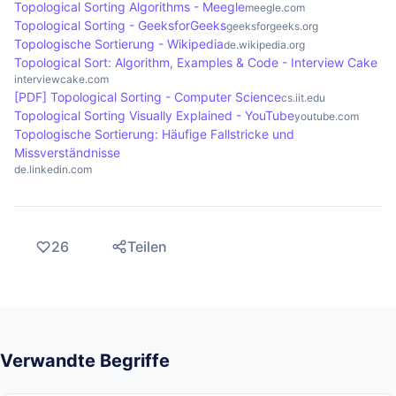
Speicher- und Zeitkomplexität herausfordernd
Voraussetzungen, die vor dem Belegen eines
Topological Sorting Algorithms - Meegle
meegle.com
sein, insbesondere bei der Wahl des geeigneten
Kurses abgeschlossen werden müssen. Durch die
Topological Sorting - GeeksforGeeks
geeksforgeeks.org
Topologische Sortierung - Wikipedia
de.wikipedia.org
Algorithmus.
Anwendung des Algorithmus können die Kurse so
Topological Sort: Algorithm, Examples & Code - Interview Cake
angeordnet werden, dass alle Prärequisiten
interviewcake.com
berücksichtigt werden, was die Planung für
[PDF] Topological Sorting - Computer Science
cs.iit.edu
Topological Sorting Visually Explained - YouTube
youtube.com
Studierende und Verwaltung erleichtert.
Topologische Sortierung: Häufige Fallstricke und
Missverständnisse
de.linkedin.com
26
Teilen
Verwandte Begriffe