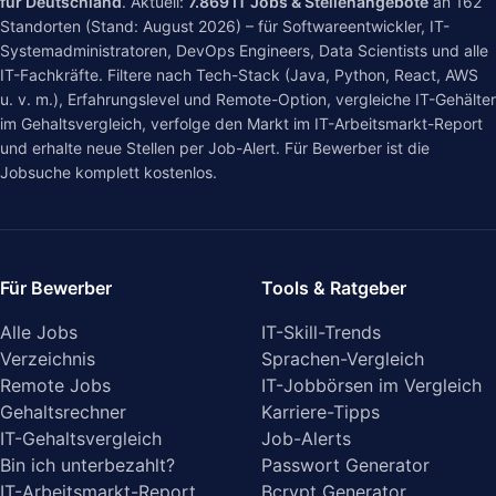
für Deutschland
. Aktuell:
7.869
IT Jobs & Stellenangebote
an
162
Standorten (Stand: August 2026) – für Softwareentwickler, IT-
Systemadministratoren, DevOps Engineers, Data Scientists und alle
IT-Fachkräfte. Filtere nach Tech-Stack (Java, Python, React, AWS
u. v. m.), Erfahrungslevel und Remote-Option, vergleiche IT-Gehälter
im
Gehaltsvergleich
, verfolge den Markt im
IT-Arbeitsmarkt-Report
und erhalte neue Stellen per Job-Alert. Für Bewerber ist die
Jobsuche komplett kostenlos.
Für Bewerber
Tools & Ratgeber
Alle Jobs
IT-Skill-Trends
Verzeichnis
Sprachen-Vergleich
Remote Jobs
IT-Jobbörsen im Vergleich
Gehaltsrechner
Karriere-Tipps
IT-Gehaltsvergleich
Job-Alerts
Bin ich unterbezahlt?
Passwort Generator
IT-Arbeitsmarkt-Report
Bcrypt Generator