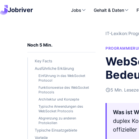
Jobriver
Jobs
Gehalt & Daten
F
IT-Lexikon
/
Prog
Noch 5 Min.
PROGRAMMIERU
WebSo
Key Facts
Ausführliche Erklärung
Bedeu
Einführung in das WebSocket
Protocol
Funktionsweise des WebSocket
5 Min. Leseze
Protocols
Architektur und Konzepte
Typische Anwendungen des
WebSocket Protocols
Was ist 
Abgrenzung zu anderen
duplex Ko
Protokollen
offizieller
Typische Einsatzgebiete
Vorteile