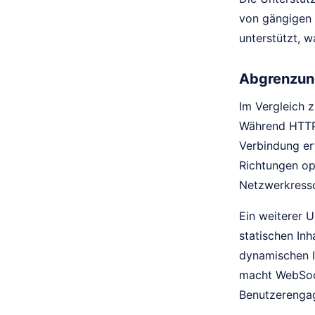
von gängigen B
unterstützt, 
Abgrenzung
Im Vergleich z
Während HTTP 
Verbindung er
Richtungen opt
Netzwerkress
Ein weiterer 
statischen In
dynamischen I
macht WebSock
Benutzerenga