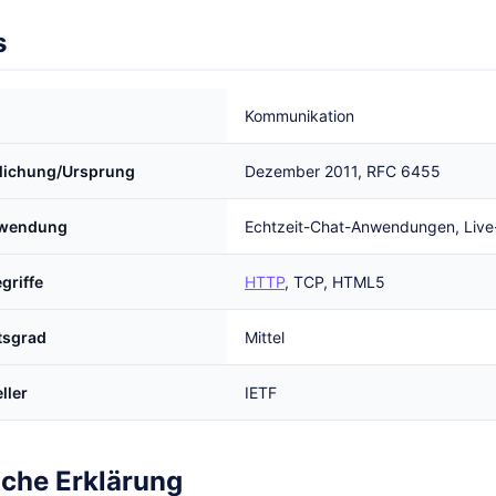
s
Kommunikation
tlichung/Ursprung
Dezember 2011, RFC 6455
rwendung
Echtzeit-Chat-Anwendungen, Live
griffe
HTTP
, TCP, HTML5
tsgrad
Mittel
ller
IETF
iche Erklärung