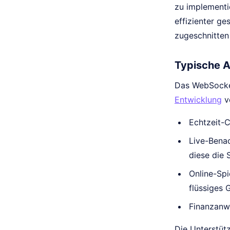
zu implementi
effizienter g
zugeschnitten
Typische 
Das WebSocket
Entwicklung
v
Echtzeit-
Live-Benac
diese die 
Online-Spi
flüssiges 
Finanzanwe
Die Unterstüt