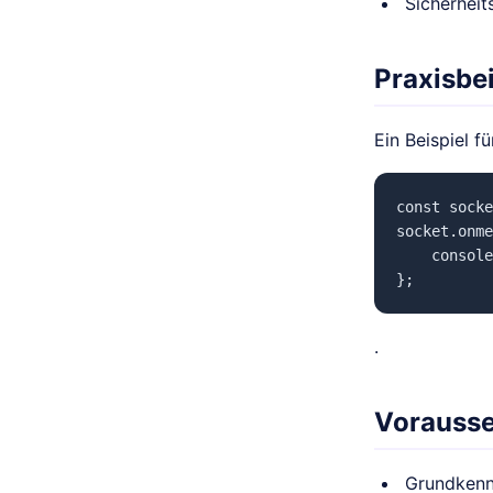
Sicherheit
Praxisbei
Ein Beispiel 
const socke
socket.onme
    console
};
.
Vorauss
Grundkenn