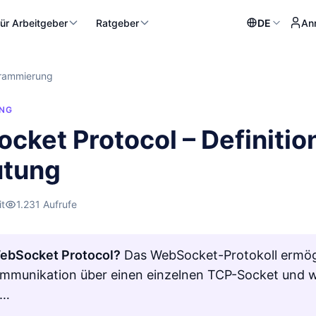
ür Arbeitgeber
Ratgeber
DE
An
rammierung
NG
cket Protocol – Definitio
tung
it
1.231 Aufrufe
WebSocket Protocol?
Das WebSocket-Protokoll ermöglic
mmunikation über einen einzelnen TCP-Socket und 
 …