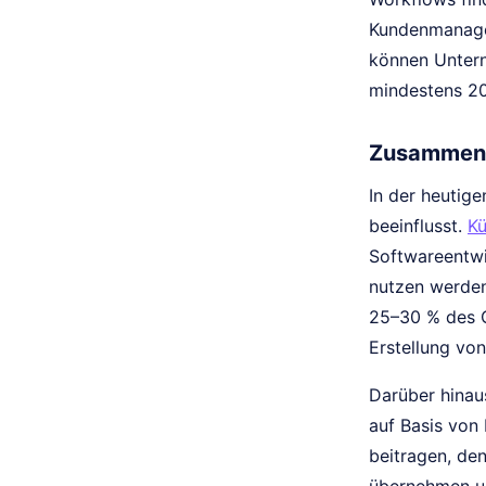
Kundenmanagem
können Untern
mindestens 20
Zusammenh
In der heutig
beeinflusst.
Kü
Softwareentwi
nutzen werden
25–30 % des C
Erstellung vo
Darüber hinau
auf Basis von
beitragen, de