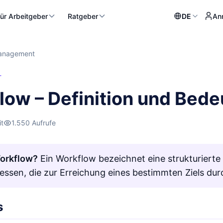
ür Arbeitgeber
Ratgeber
DE
An
anagement
T
low – Definition und Bed
it
1.550 Aufrufe
Workflow?
Ein Workflow bezeichnet eine strukturierte
essen, die zur Erreichung eines bestimmten Ziels du
s