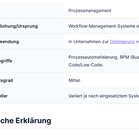
Prozessmanagement
tlichung/Ursprung
Workflow-Management-Systeme en
rwendung
In Unternehmen zur
Optimierung
v
Prozessautomatisierung, BPM (Bu
griffe
Code/Low-Code.
tsgrad
Mittel.
ller
Variiert je nach eingesetztem Syst
iche Erklärung