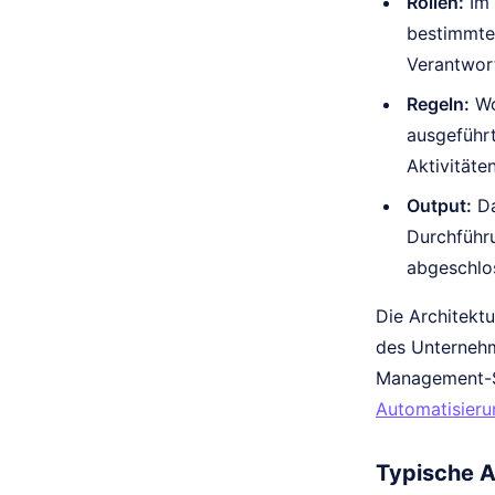
Rollen:
Im 
bestimmter
Verantwort
Regeln:
Wo
ausgeführ
Aktivitäte
Output:
Da
Durchführu
abgeschlo
Die Architekt
des Unternehm
Management-Sy
Automatisieru
Typische 