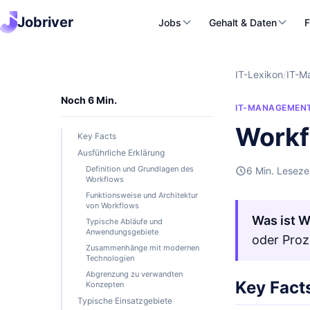
Jobriver
Jobs
Gehalt & Daten
F
IT-Lexikon
/
IT-M
Noch 6 Min.
IT-MANAGEMEN
Workf
Key Facts
Ausführliche Erklärung
Definition und Grundlagen des
6 Min. Leseze
Workflows
Funktionsweise und Architektur
von Workflows
Was ist 
Typische Abläufe und
Anwendungsgebiete
oder Proz
Zusammenhänge mit modernen
Technologien
Abgrenzung zu verwandten
Key Fact
Konzepten
Typische Einsatzgebiete