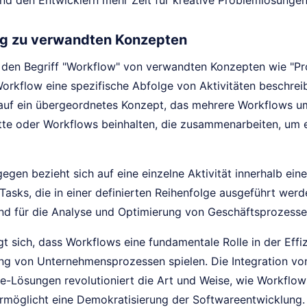
d den Entwicklern mehr Zeit für kreative Problemlösunge
g zu verwandten Konzepten
g, den Begriff "Workflow" von verwandten Konzepten wie "P
rkflow eine spezifische Abfolge von Aktivitäten beschreibt
 auf ein übergeordnetes Konzept, das mehrere Workflows u
tte oder Workflows beinhalten, die zusammenarbeiten, um e
gegen bezieht sich auf eine einzelne Aktivität innerhalb ei
Tasks, die in einer definierten Reihenfolge ausgeführt wer
end für die Analyse und Optimierung von Geschäftsprozesse
t sich, dass Workflows eine fundamentale Rolle in der Effi
ng von Unternehmensprozessen spielen. Die Integration vo
Lösungen revolutioniert die Art und Weise, wie Workflows
rmöglicht eine Demokratisierung der Softwareentwicklung.