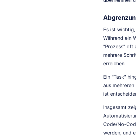
übernehmen un
Abgrenzun
Es ist wichti
Während ein Wo
"Prozess" oft
mehrere Schri
erreichen.
Ein "Task" hin
aus mehreren 
ist entscheid
Insgesamt zeig
Automatisieru
Code/No-Code-
werden, und e