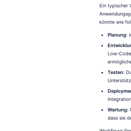
Ein typischer
Anwendungsgeb
könnte wie fo
Planung:
I
Entwicklu
Low-Code-
ermögliche
Testen:
Du
Unterstütz
Deployme
Integratio
Wartung:
Ü
dass sie d
Workflows fin