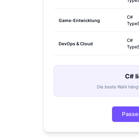
TypeS
C#
Game-Entwicklung
TypeS
C#
DevOps & Cloud
TypeS
C# l
Die beste Wahl hängt
Passe