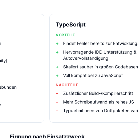
TypeScript
VORTEILE
e
Findet Fehler bereits zur Entwicklung
Hervorragende IDE-Unterstützung &
Autovervollständigung
ity)
Skaliert sauber in großen Codebasen
Voll kompatibel zu JavaScript
NACHTEILE
gebunden
Zusätzlicher Build-/Kompilierschritt
Mehr Schreibaufwand als reines JS
p
Typdefinitionen von Drittpaketen varii
Eignung nach Einsatzzweck