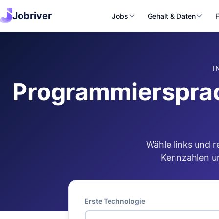
Jobriver
Jobs
Gehalt & Daten
F
I
Programmiersprac
Wähle links und r
Kennzahlen un
Erste Technologie