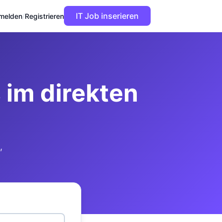
IT Job inserieren
melden
/
Registrieren
im direkten
,