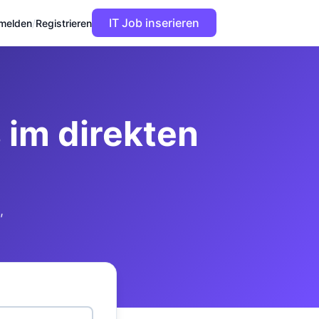
IT Job inserieren
melden
/
Registrieren
im direkten
,