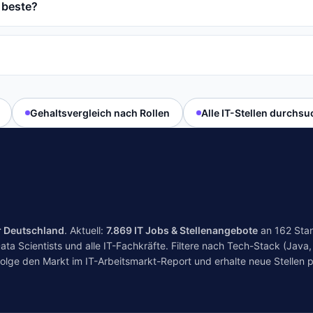
 beste?
Gehaltsvergleich nach Rollen
Alle IT-Stellen durchs
r Deutschland
. Aktuell:
7.869
IT Jobs & Stellenangebote
an
162
Stan
a Scientists und alle IT-Fachkräfte. Filtere nach Tech-Stack (Java, 
folge den Markt im
IT-Arbeitsmarkt-Report
und erhalte neue Stellen p