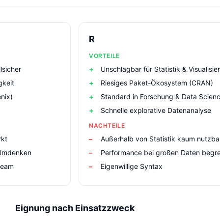
R
VORTEILE
lsicher
Unschlagbar für Statistik & Visualisie
gkeit
Riesiges Paket-Ökosystem (CRAN)
nix)
Standard in Forschung & Data Scien
Schnelle explorative Datenanalyse
NACHTEILE
rkt
Außerhalb von Statistik kaum nutzba
 Umdenken
Performance bei großen Daten begr
tream
Eigenwillige Syntax
Eignung nach Einsatzzweck