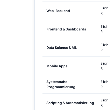
Elixir
Web-Backend
R
Elixir
Frontend & Dashboards
R
Elixir
Data Science & ML
R
Elixir
Mobile Apps
R
Systemnahe
Elixir
Programmierung
R
Elixir
Scripting & Automatisierung
R