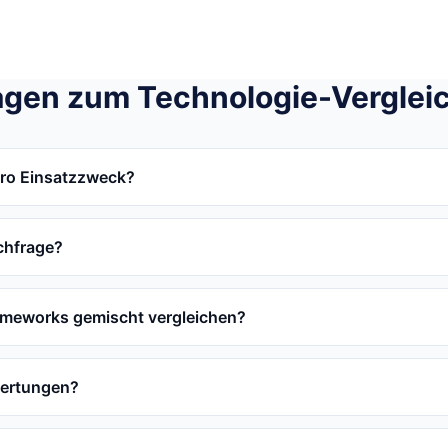
agen zum Technologie-Verglei
pro Einsatzzweck?
chfrage?
ameworks gemischt vergleichen?
wertungen?