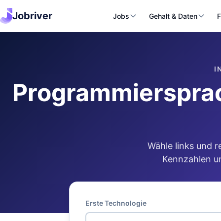
Jobriver
Jobs
Gehalt & Daten
F
I
Programmiersprac
Wähle links und r
Kennzahlen un
Erste Technologie