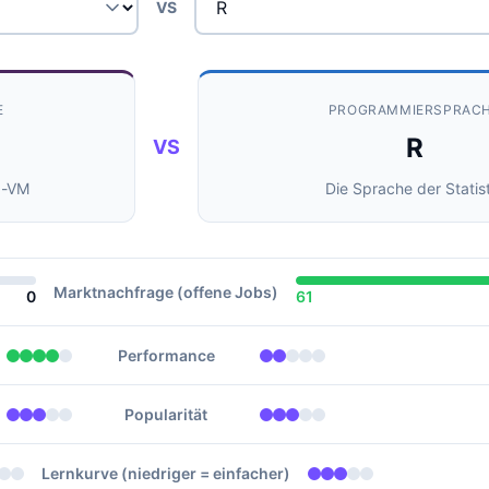
VS
E
PROGRAMMIERSPRAC
R
VS
g-VM
Die Sprache der Statis
Marktnachfrage (offene Jobs)
0
61
Performance
Popularität
Lernkurve (niedriger = einfacher)