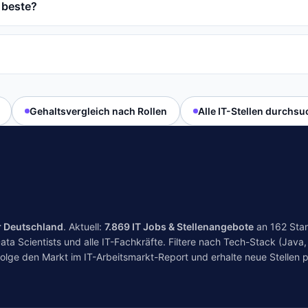
 beste?
Gehaltsvergleich nach Rollen
Alle IT-Stellen durchs
r Deutschland
. Aktuell:
7.869
IT Jobs & Stellenangebote
an
162
Stan
a Scientists und alle IT-Fachkräfte. Filtere nach Tech-Stack (Java, 
folge den Markt im
IT-Arbeitsmarkt-Report
und erhalte neue Stellen p