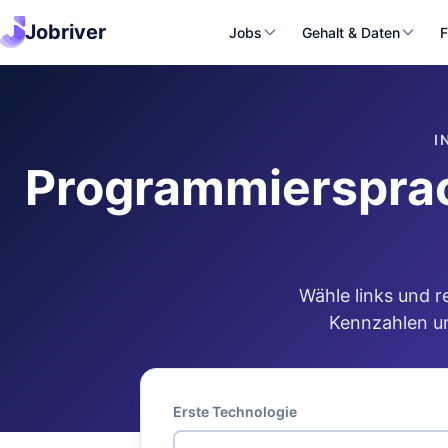
Jobriver
Jobs
Gehalt & Daten
F
I
Programmiersprac
Wähle links und r
Kennzahlen un
Erste Technologie