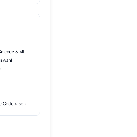
Science & ML
uswahl
g
ße Codebasen