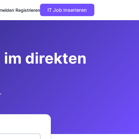
IT Job inserieren
melden
/
Registrieren
im direkten
,