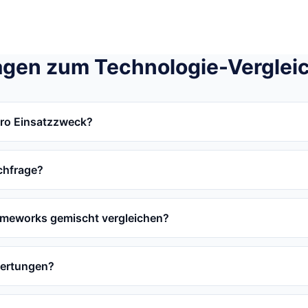
agen zum Technologie-Verglei
pro Einsatzzweck?
chfrage?
ameworks gemischt vergleichen?
wertungen?