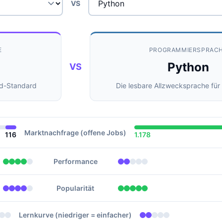
VS
E
PROGRAMMIERSPRAC
Python
VS
id-Standard
Die lesbare Allzwecksprache fü
Marktnachfrage (offene Jobs)
116
1.178
Performance
Popularität
Lernkurve (niedriger = einfacher)